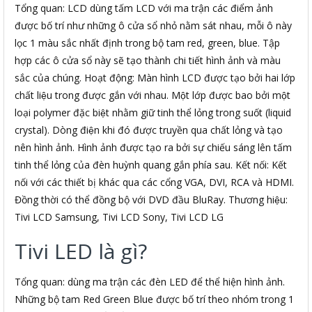
Tổng quan: LCD dùng tấm LCD với ma trận các điểm ảnh
được bố trí như những ô cửa sổ nhỏ nằm sát nhau, mỗi ô này
lọc 1 màu sắc nhất định trong bộ tam red, green, blue. Tập
hợp các ô cửa sổ này sẽ tạo thành chi tiết hình ảnh và màu
sắc của chúng. Hoạt động: Màn hình LCD được tạo bởi hai lớp
chất liệu trong được gắn với nhau. Một lớp được bao bởi một
loại polymer đặc biệt nhằm giữ tinh thể lỏng trong suốt (liquid
crystal). Dòng điện khi đó được truyền qua chất lỏng và tạo
nên hình ảnh. Hình ảnh được tạo ra bởi sự chiếu sáng lên tấm
tinh thể lỏng của đèn huỳnh quang gắn phía sau. Kết nối: Kết
nối với các thiết bị khác qua các cổng VGA, DVI, RCA và HDMI.
Đồng thời có thể đồng bộ với DVD đầu BluRay. Thương hiệu:
Tivi LCD Samsung, Tivi LCD Sony, Tivi LCD LG
Tivi LED là gì?
Tổng quan: dùng ma trận các đèn LED để thể hiện hình ảnh.
Những bộ tam Red Green Blue được bố trí theo nhóm trong 1