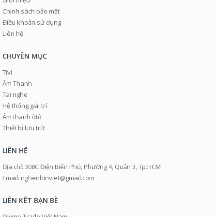
Giới thiệu
Chính sách bảo mật
Điều khoản sử dụng
Liên hệ
CHUYÊN MỤC
Tivi
Âm Thanh
Tai nghe
Hệ thống giải trí
Âm thanh ôtô
Thiết bị lưu trữ
LIÊN HỆ
Địa chỉ: 308C Điện Biên Phủ, Phường 4, Quận 3, Tp.HCM
Email: nghenhinviet@gmail.com
LIÊN KẾT BẠN BÈ
Olymp Trade Việt Nam