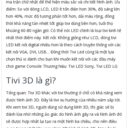
ma trận chữ nhật để thể hiện màu sắc và chi tiết hình ảnh. Ưu
điểm: So với dòng LCD, LED ít tốn điện hơn 30%, độ sáng lớn
hơn 40%, mức độ tương phản tốt hơn, dải màu rộng, đồng
thời khả năng tản nhiệt tốt giúp tivi dùng bền hơn, tuổi thọ
khoảng 60-80 ngàn giờ. Có thể nói LED chính là loại tivi kinh tế
nhất thời điểm này. Kết nối: Không giống như LCD, dòng tivi
LED kết nối digital nhiều hơn là theo cách truyền thống với các
kết nối VGA, DVI, USB… Đồng thời Tivi Led cũng là một lựa
chọn thú vị dành cho bạn khi muốn kết nối với các đầu máy
chơi game Console Thương hiệu: Tivi LED Sony, Tivi LED LG
Tivi 3D là gì?
Tổng quan: Tivi 3D khác với tivi thường ở chỗ có khả năng xem
được hình ảnh 3D. Đây là tivi xu hướng của nhiều năm sắp tới.
Khi xem tivi 3D, người dùng sử dụng kính 3D, thị giác sẽ bị
đánh lừa nhờ những ảo giác do hình ảnh gây ra và hình ảnh đó
sẽ được hợp nhất lại tạo ra một hình ba chiều, cho nên điều