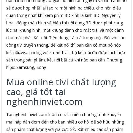
đánh lừa nhờ những ảo giác do hình ảnh gây ra và hình ảnh đó
sẽ được hợp nhất lại tạo ra một hình ba chiều, cho nên điều
quan trọng nhất khi xem phim 3D kính là kính 3D. Nguyên lý
hoạt động: màn hình sẽ hiển thị nội dung 3D được phát cùng
lúc hai khung hình, một khung dành cho mắt trái và một dành
cho mắt phải. Kết nối: Tiện dụng, tất cả trong một. Đối với các
dòng tivi truyền thống, để kết nối thì bạn cần có một bộ hộp
kết nối..vv… nhưng với smart tivi – bộ kết nối đã được tích hợp
sẵn trong sản phẩm, kết nối bất cứ khi nào bạn cần. Thương
hiệu: Samsung, Sony
Mua online tivi chất lượng
cao, giá tốt tại
nghenhinviet.com
Tại nghenhinviet.com luôn có rất nhiều chương trình khuyến
mại hấp dẫn đem đến cho bạn nhiều cơ hội để sở hữu những
sản phẩm chất lượng với giá cực tốt. Rất nhiều các sản phẩm