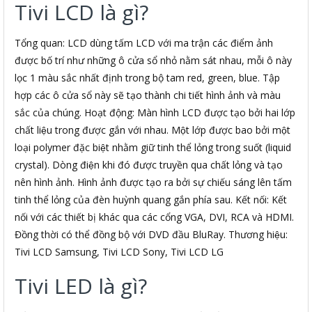
Tivi LCD là gì?
Tổng quan: LCD dùng tấm LCD với ma trận các điểm ảnh
được bố trí như những ô cửa sổ nhỏ nằm sát nhau, mỗi ô này
lọc 1 màu sắc nhất định trong bộ tam red, green, blue. Tập
hợp các ô cửa sổ này sẽ tạo thành chi tiết hình ảnh và màu
sắc của chúng. Hoạt động: Màn hình LCD được tạo bởi hai lớp
chất liệu trong được gắn với nhau. Một lớp được bao bởi một
loại polymer đặc biệt nhằm giữ tinh thể lỏng trong suốt (liquid
crystal). Dòng điện khi đó được truyền qua chất lỏng và tạo
nên hình ảnh. Hình ảnh được tạo ra bởi sự chiếu sáng lên tấm
tinh thể lỏng của đèn huỳnh quang gắn phía sau. Kết nối: Kết
nối với các thiết bị khác qua các cổng VGA, DVI, RCA và HDMI.
Đồng thời có thể đồng bộ với DVD đầu BluRay. Thương hiệu:
Tivi LCD Samsung, Tivi LCD Sony, Tivi LCD LG
Tivi LED là gì?