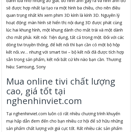
đánh lừa nhờ những ảo giác do hình ảnh gây ra và hình ảnh đó
sẽ được hợp nhất lại tạo ra một hình ba chiều, cho nên điều
quan trọng nhất khi xem phim 3D kính là kính 3D. Nguyên lý
hoạt động: màn hình sẽ hiển thị nội dung 3D được phát cùng
lúc hai khung hình, một khung dành cho mắt trái và một dành
cho mắt phải. Kết nối: Tiện dụng, tất cả trong một. Đối với các
dòng tivi truyền thống, để kết nối thì bạn cần có một bộ hộp
kết nối..vv… nhưng với smart tivi – bộ kết nối đã được tích hợp
sẵn trong sản phẩm, kết nối bất cứ khi nào bạn cần. Thương
hiệu: Samsung, Sony
Mua online tivi chất lượng
cao, giá tốt tại
nghenhinviet.com
Tại nghenhinviet.com luôn có rất nhiều chương trình khuyến
mại hấp dẫn đem đến cho bạn nhiều cơ hội để sở hữu những
sản phẩm chất lượng với giá cực tốt. Rất nhiều các sản phẩm