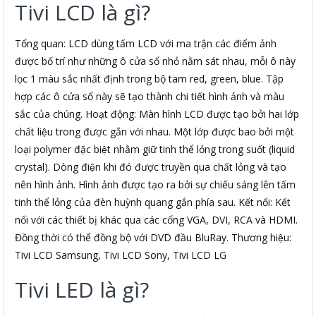
Tivi LCD là gì?
Tổng quan: LCD dùng tấm LCD với ma trận các điểm ảnh
được bố trí như những ô cửa sổ nhỏ nằm sát nhau, mỗi ô này
lọc 1 màu sắc nhất định trong bộ tam red, green, blue. Tập
hợp các ô cửa sổ này sẽ tạo thành chi tiết hình ảnh và màu
sắc của chúng. Hoạt động: Màn hình LCD được tạo bởi hai lớp
chất liệu trong được gắn với nhau. Một lớp được bao bởi một
loại polymer đặc biệt nhằm giữ tinh thể lỏng trong suốt (liquid
crystal). Dòng điện khi đó được truyền qua chất lỏng và tạo
nên hình ảnh. Hình ảnh được tạo ra bởi sự chiếu sáng lên tấm
tinh thể lỏng của đèn huỳnh quang gắn phía sau. Kết nối: Kết
nối với các thiết bị khác qua các cổng VGA, DVI, RCA và HDMI.
Đồng thời có thể đồng bộ với DVD đầu BluRay. Thương hiệu:
Tivi LCD Samsung, Tivi LCD Sony, Tivi LCD LG
Tivi LED là gì?