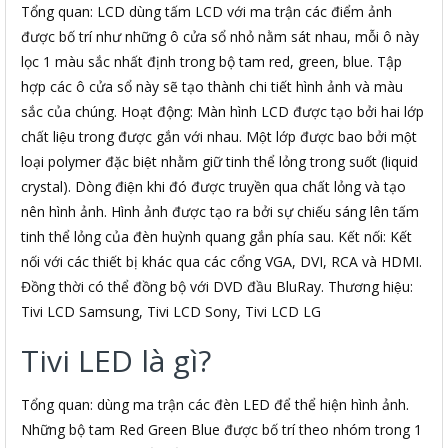
Tổng quan: LCD dùng tấm LCD với ma trận các điểm ảnh
được bố trí như những ô cửa sổ nhỏ nằm sát nhau, mỗi ô này
lọc 1 màu sắc nhất định trong bộ tam red, green, blue. Tập
hợp các ô cửa sổ này sẽ tạo thành chi tiết hình ảnh và màu
sắc của chúng. Hoạt động: Màn hình LCD được tạo bởi hai lớp
chất liệu trong được gắn với nhau. Một lớp được bao bởi một
loại polymer đặc biệt nhằm giữ tinh thể lỏng trong suốt (liquid
crystal). Dòng điện khi đó được truyền qua chất lỏng và tạo
nên hình ảnh. Hình ảnh được tạo ra bởi sự chiếu sáng lên tấm
tinh thể lỏng của đèn huỳnh quang gắn phía sau. Kết nối: Kết
nối với các thiết bị khác qua các cổng VGA, DVI, RCA và HDMI.
Đồng thời có thể đồng bộ với DVD đầu BluRay. Thương hiệu:
Tivi LCD Samsung, Tivi LCD Sony, Tivi LCD LG
Tivi LED là gì?
Tổng quan: dùng ma trận các đèn LED để thể hiện hình ảnh.
Những bộ tam Red Green Blue được bố trí theo nhóm trong 1