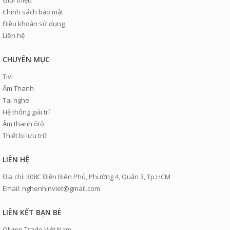
Giới thiệu
Chính sách bảo mật
Điều khoản sử dụng
Liên hệ
CHUYÊN MỤC
Tivi
Âm Thanh
Tai nghe
Hệ thống giải trí
Âm thanh ôtô
Thiết bị lưu trữ
LIÊN HỆ
Địa chỉ: 308C Điện Biên Phủ, Phường 4, Quận 3, Tp.HCM
Email: nghenhinviet@gmail.com
LIÊN KẾT BẠN BÈ
Olymp Trade Việt Nam