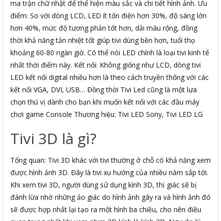
ma trận chữ nhật để thể hiện màu sắc và chi tiết hình ảnh. Ưu
điểm: So với dòng LCD, LED ít tốn điện hơn 30%, độ sáng lớn
hơn 40%, mức độ tương phản tốt hơn, dải màu rộng, đồng
thời khả năng tản nhiệt tốt giúp tivi dùng bền hơn, tuổi thọ
khoảng 60-80 ngàn giờ. Có thể nói LED chính là loại tivi kinh tế
nhất thời điểm này. Kết nối: Không giống như LCD, dòng tivi
LED kết nối digital nhiều hơn là theo cách truyền thống với các
kết nối VGA, DVI, USB… Đồng thời Tivi Led cũng là một lựa
chọn thú vị dành cho bạn khi muốn kết nối với các đầu máy
chơi game Console Thương hiệu: Tivi LED Sony, Tivi LED LG
Tivi 3D là gì?
Tổng quan: Tivi 3D khác với tivi thường ở chỗ có khả năng xem
được hình ảnh 3D. Đây là tivi xu hướng của nhiều năm sắp tới.
Khi xem tivi 3D, người dùng sử dụng kính 3D, thị giác sẽ bị
đánh lừa nhờ những ảo giác do hình ảnh gây ra và hình ảnh đó
sẽ được hợp nhất lại tạo ra một hình ba chiều, cho nên điều