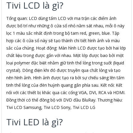
Tivi LCD là gì?
Tổng quan: LCD dùng tấm LCD với ma trận các điểm ảnh
được bố trí như những ô cửa sổ nhỏ nằm sát nhau, mỗi ô này
lọc 1 màu sắc nhất định trong bộ tam red, green, blue. Tập
hợp các ô cửa sổ này sẽ tạo thành chi tiết hình ảnh và màu
sắc của chúng. Hoạt động: Màn hình LCD được tạo bởi hai lớp
chất liệu trong được gắn với nhau. Một lớp được bao bởi một
loại polymer đặc biệt nhằm giữ tinh thể lỏng trong suốt (liquid
crystal). Dòng điện khi đó được truyền qua chất lỏng và tạo
nên hình ảnh. Hình ảnh được tạo ra bởi sự chiếu sáng lên tấm
tinh thể lỏng của đèn huỳnh quang gắn phía sau. Kết nối: Kết
nối với các thiết bị khác qua các cổng VGA, DVI, RCA và HDMI.
Đồng thời có thể đồng bộ với DVD đầu BluRay. Thương hiệu:
Tivi LCD Samsung, Tivi LCD Sony, Tivi LCD LG
Tivi LED là gì?