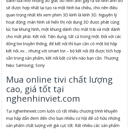
đánh lừa nhờ những ảo giác do hình ảnh gây ra và hình ảnh đó
sẽ được hợp nhất lại tạo ra một hình ba chiều, cho nên điều
quan trọng nhất khi xem phim 3D kính là kính 3D. Nguyên lý
hoạt động: màn hình sẽ hiển thị nội dung 3D được phát cùng
lúc hai khung hình, một khung dành cho mắt trái và một dành
cho mắt phải. Kết nối: Tiện dụng, tất cả trong một. Đối với các
dòng tivi truyền thống, để kết nối thì bạn cần có một bộ hộp
kết nối..vv… nhưng với smart tivi – bộ kết nối đã được tích hợp
sẵn trong sản phẩm, kết nối bất cứ khi nào bạn cần. Thương
hiệu: Samsung, Sony
Mua online tivi chất lượng
cao, giá tốt tại
nghenhinviet.com
Tại nghenhinviet.com luôn có rất nhiều chương trình khuyến
mại hấp dẫn đem đến cho bạn nhiều cơ hội để sở hữu những
sản phẩm chất lượng với giá cực tốt. Rất nhiều các sản phẩm