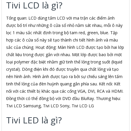
Tivi LCD là gì?
Tổng quan: LCD dùng tấm LCD với ma trận các điểm ảnh
được bố trí như những ô cửa sổ nhỏ nằm sát nhau, mỗi ô này
lọc 1 màu sắc nhất định trong bộ tam red, green, blue. Tập
hợp các ô cửa sổ này sẽ tạo thành chi tiết hình ảnh và màu
sắc của chúng. Hoạt động: Màn hình LCD được tạo bởi hai lớp
chất liệu trong được gắn với nhau. Một lớp được bao bởi một
loại polymer đặc biệt nhằm giữ tinh thể lỏng trong suốt (liquid
crystal). Dòng điện khi đó được truyền qua chất lỏng và tạo
nên hình ảnh. Hình ảnh được tạo ra bởi sự chiếu sáng lên tấm
tinh thể lỏng của đèn huỳnh quang gắn phía sau. Kết nối: Kết
nối với các thiết bị khác qua các cổng VGA, DVI, RCA và HDMI.
Đồng thời có thể đồng bộ với DVD đầu BluRay. Thương hiệu:
Tivi LCD Samsung, Tivi LCD Sony, Tivi LCD LG
Tivi LED là gì?