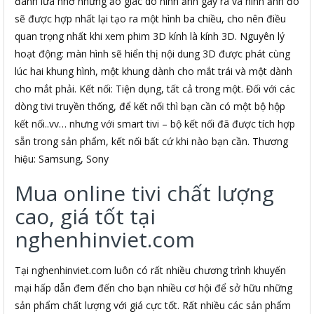
đánh lừa nhờ những ảo giác do hình ảnh gây ra và hình ảnh đó
sẽ được hợp nhất lại tạo ra một hình ba chiều, cho nên điều
quan trọng nhất khi xem phim 3D kính là kính 3D. Nguyên lý
hoạt động: màn hình sẽ hiển thị nội dung 3D được phát cùng
lúc hai khung hình, một khung dành cho mắt trái và một dành
cho mắt phải. Kết nối: Tiện dụng, tất cả trong một. Đối với các
dòng tivi truyền thống, để kết nối thì bạn cần có một bộ hộp
kết nối..vv… nhưng với smart tivi – bộ kết nối đã được tích hợp
sẵn trong sản phẩm, kết nối bất cứ khi nào bạn cần. Thương
hiệu: Samsung, Sony
Mua online tivi chất lượng
cao, giá tốt tại
nghenhinviet.com
Tại nghenhinviet.com luôn có rất nhiều chương trình khuyến
mại hấp dẫn đem đến cho bạn nhiều cơ hội để sở hữu những
sản phẩm chất lượng với giá cực tốt. Rất nhiều các sản phẩm