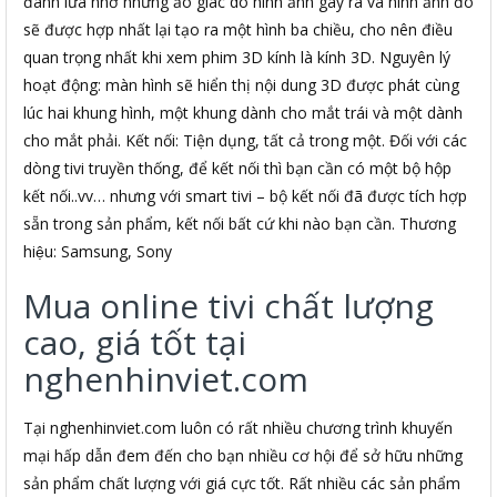
đánh lừa nhờ những ảo giác do hình ảnh gây ra và hình ảnh đó
sẽ được hợp nhất lại tạo ra một hình ba chiều, cho nên điều
quan trọng nhất khi xem phim 3D kính là kính 3D. Nguyên lý
hoạt động: màn hình sẽ hiển thị nội dung 3D được phát cùng
lúc hai khung hình, một khung dành cho mắt trái và một dành
cho mắt phải. Kết nối: Tiện dụng, tất cả trong một. Đối với các
dòng tivi truyền thống, để kết nối thì bạn cần có một bộ hộp
kết nối..vv… nhưng với smart tivi – bộ kết nối đã được tích hợp
sẵn trong sản phẩm, kết nối bất cứ khi nào bạn cần. Thương
hiệu: Samsung, Sony
Mua online tivi chất lượng
cao, giá tốt tại
nghenhinviet.com
Tại nghenhinviet.com luôn có rất nhiều chương trình khuyến
mại hấp dẫn đem đến cho bạn nhiều cơ hội để sở hữu những
sản phẩm chất lượng với giá cực tốt. Rất nhiều các sản phẩm