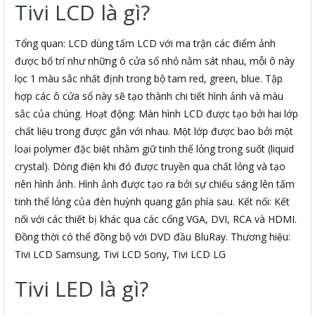
Tivi LCD là gì?
Tổng quan: LCD dùng tấm LCD với ma trận các điểm ảnh
được bố trí như những ô cửa sổ nhỏ nằm sát nhau, mỗi ô này
lọc 1 màu sắc nhất định trong bộ tam red, green, blue. Tập
hợp các ô cửa sổ này sẽ tạo thành chi tiết hình ảnh và màu
sắc của chúng. Hoạt động: Màn hình LCD được tạo bởi hai lớp
chất liệu trong được gắn với nhau. Một lớp được bao bởi một
loại polymer đặc biệt nhằm giữ tinh thể lỏng trong suốt (liquid
crystal). Dòng điện khi đó được truyền qua chất lỏng và tạo
nên hình ảnh. Hình ảnh được tạo ra bởi sự chiếu sáng lên tấm
tinh thể lỏng của đèn huỳnh quang gắn phía sau. Kết nối: Kết
nối với các thiết bị khác qua các cổng VGA, DVI, RCA và HDMI.
Đồng thời có thể đồng bộ với DVD đầu BluRay. Thương hiệu:
Tivi LCD Samsung, Tivi LCD Sony, Tivi LCD LG
Tivi LED là gì?