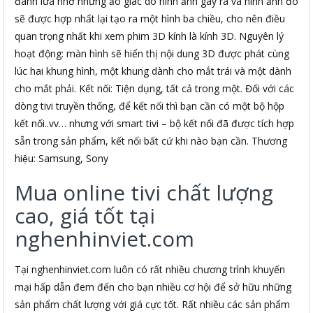
đánh lừa nhờ những ảo giác do hình ảnh gây ra và hình ảnh đó
sẽ được hợp nhất lại tạo ra một hình ba chiều, cho nên điều
quan trọng nhất khi xem phim 3D kính là kính 3D. Nguyên lý
hoạt động: màn hình sẽ hiển thị nội dung 3D được phát cùng
lúc hai khung hình, một khung dành cho mắt trái và một dành
cho mắt phải. Kết nối: Tiện dụng, tất cả trong một. Đối với các
dòng tivi truyền thống, để kết nối thì bạn cần có một bộ hộp
kết nối..vv… nhưng với smart tivi – bộ kết nối đã được tích hợp
sẵn trong sản phẩm, kết nối bất cứ khi nào bạn cần. Thương
hiệu: Samsung, Sony
Mua online tivi chất lượng
cao, giá tốt tại
nghenhinviet.com
Tại nghenhinviet.com luôn có rất nhiều chương trình khuyến
mại hấp dẫn đem đến cho bạn nhiều cơ hội để sở hữu những
sản phẩm chất lượng với giá cực tốt. Rất nhiều các sản phẩm