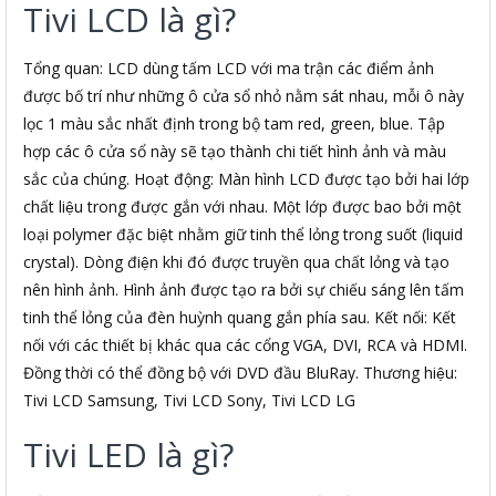
Tivi LCD là gì?
Tổng quan: LCD dùng tấm LCD với ma trận các điểm ảnh
được bố trí như những ô cửa sổ nhỏ nằm sát nhau, mỗi ô này
lọc 1 màu sắc nhất định trong bộ tam red, green, blue. Tập
hợp các ô cửa sổ này sẽ tạo thành chi tiết hình ảnh và màu
sắc của chúng. Hoạt động: Màn hình LCD được tạo bởi hai lớp
chất liệu trong được gắn với nhau. Một lớp được bao bởi một
loại polymer đặc biệt nhằm giữ tinh thể lỏng trong suốt (liquid
crystal). Dòng điện khi đó được truyền qua chất lỏng và tạo
nên hình ảnh. Hình ảnh được tạo ra bởi sự chiếu sáng lên tấm
tinh thể lỏng của đèn huỳnh quang gắn phía sau. Kết nối: Kết
nối với các thiết bị khác qua các cổng VGA, DVI, RCA và HDMI.
Đồng thời có thể đồng bộ với DVD đầu BluRay. Thương hiệu:
Tivi LCD Samsung, Tivi LCD Sony, Tivi LCD LG
Tivi LED là gì?