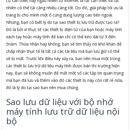
cụ cần thiết hay ngẫu nhiên từ Internet là rất cần thiết và tất
nhiên có thể tải càng nhiều càng tốt. Do đó, giải pháp tối ưu là
trang bị cho mình một ổ cứng dung lượng cao bên ngoài.
Nhưng, bạn có biết lý do tại sao thiết bị lưu trữ được tạo ra?
Đó là bởi vì thực tế các thiết bị điện tử của bạn hoặc máy tính
xách tay hoặc máy tính để bàn chỉ có thể kéo dài từ 3 đến
5năm. Thừa nhận hay không, bạn sẽ tìm thấy nó khó khăn để
chấp nhận thực tế là tất cả các tài liệu mà bạn lưu giữ có thể
sẽ bị mất. Trước khi điều này xảy ra, bạn nên mua một trong
các thiết bị lưu trữ dữ liệu máy tính được bán thị trường hiện
nay. Bạn sẽ không muốn để mất một số các tập tin quan trọng
mà bạn đã lưu và thêm vào đó các thiết bị này còn rất rẻ nữa,
đó là lý do tại sao bạn nên mua chúng.
Sao lưu dữ liệu với bộ nhớ
máy tính lưu trữ dữ liệu nội
bộ