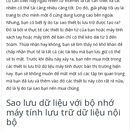
cụ cần thiết hay ngẫu nhiên từ Internet là rất cần thiết và tất
nhiên có thể tải càng nhiều càng tốt. Do đó, giải pháp tối ưu là
trang bị cho mình một ổ cứng dung lượng cao bên ngoài.
Nhưng, bạn có biết lý do tại sao thiết bị lưu trữ được tạo ra?
Đó là bởi vì thực tế các thiết bị điện tử của bạn hoặc máy tính
xách tay hoặc máy tính để bàn chỉ có thể kéo dài từ 3 đến
5năm. Thừa nhận hay không, bạn sẽ tìm thấy nó khó khăn để
chấp nhận thực tế là tất cả các tài liệu mà bạn lưu giữ có thể
sẽ bị mất. Trước khi điều này xảy ra, bạn nên mua một trong
các thiết bị lưu trữ dữ liệu máy tính được bán thị trường hiện
nay. Bạn sẽ không muốn để mất một số các tập tin quan trọng
mà bạn đã lưu và thêm vào đó các thiết bị này còn rất rẻ nữa,
đó là lý do tại sao bạn nên mua chúng.
Sao lưu dữ liệu với bộ nhớ
máy tính lưu trữ dữ liệu nội
bộ