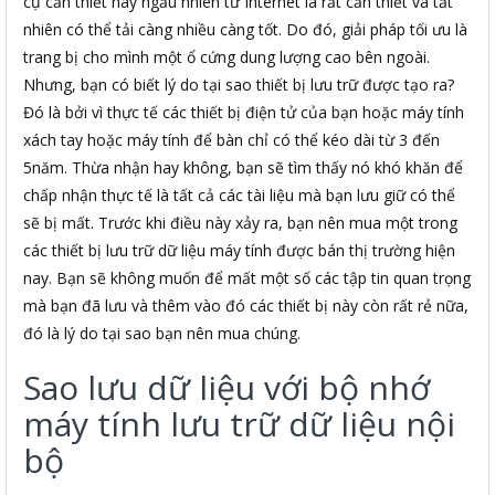
cụ cần thiết hay ngẫu nhiên từ Internet là rất cần thiết và tất
nhiên có thể tải càng nhiều càng tốt. Do đó, giải pháp tối ưu là
trang bị cho mình một ổ cứng dung lượng cao bên ngoài.
Nhưng, bạn có biết lý do tại sao thiết bị lưu trữ được tạo ra?
Đó là bởi vì thực tế các thiết bị điện tử của bạn hoặc máy tính
xách tay hoặc máy tính để bàn chỉ có thể kéo dài từ 3 đến
5năm. Thừa nhận hay không, bạn sẽ tìm thấy nó khó khăn để
chấp nhận thực tế là tất cả các tài liệu mà bạn lưu giữ có thể
sẽ bị mất. Trước khi điều này xảy ra, bạn nên mua một trong
các thiết bị lưu trữ dữ liệu máy tính được bán thị trường hiện
nay. Bạn sẽ không muốn để mất một số các tập tin quan trọng
mà bạn đã lưu và thêm vào đó các thiết bị này còn rất rẻ nữa,
đó là lý do tại sao bạn nên mua chúng.
Sao lưu dữ liệu với bộ nhớ
máy tính lưu trữ dữ liệu nội
bộ