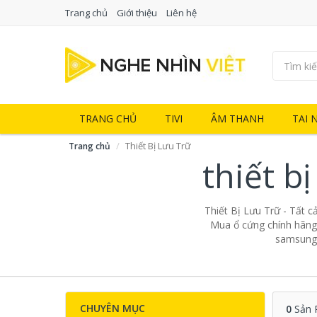
Trang chủ
Giới thiệu
Liên hệ
TRANG CHỦ
TIVI
ÂM THANH
TAI 
Thiết Bị Lưu Trữ
Trang chủ
thiết b
Thiết Bị Lưu Trữ - Tất c
Mua ổ cứng chính hãng 
samsung, 
CHUYÊN MỤC
0
Sản 