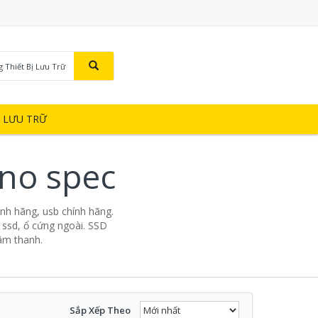
g Thiết Bị Lưu Trữ
Ị LƯU TRỮ
 no spec
ính hãng, usb chính hãng.
 ssd, ổ cứng ngoài. SSD
 âm thanh.
Sắp Xếp Theo