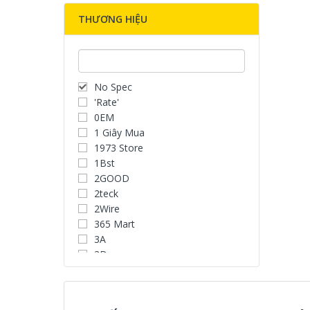
THƯƠNG HIỆU
No Spec
'Rate'
0EM
1 Giây Mua
1973 Store
1Bst
2GOOD
2teck
2Wire
365 Mart
3A
3D
3D Water Speaker
3Dconnexion
3H COMPUTER