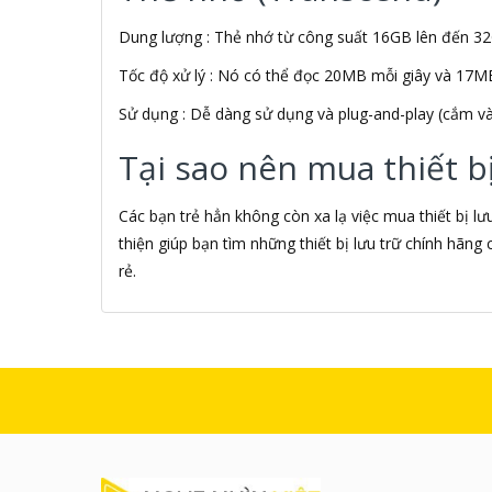
ALGOZ
Dung lượng : Thẻ nhớ từ công suất 16GB lên đến 3
Ali Chien Chien
Allen Heath
Tốc độ xử lý : Nó có thể đọc 20MB mỗi giây và 17MB
ALLOYSEED
Alphun
Sử dụng : Dễ dàng sử dụng và plug-and-play (cắm và
Alpine
Tại sao nên mua thiết b
Alps
Âm nhạc
AMAZON
Các bạn trẻ hẳn không còn xa lạ việc mua thiết bị l
AmazonBasics
thiện giúp bạn tìm những thiết bị lưu trữ chính hãn
AMD
rẻ.
Ami
Amkov
AMLOGIC
AMP
AMPE
AMPED WIRELESS
Ampere Creations
Amuadi
AMY