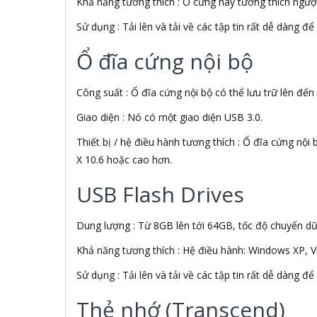
Khả năng tương thích : Ổ cứng này tương thích ngượ
AFOX
Sử dụng : Tải lên và tải về các tập tin rất dễ dàng 
Agol
Ai Home
Ổ đĩa cứng nội bộ
Aibo
Aiborg
Công suất : Ổ đĩa cứng nội bộ có thể lưu trữ lên đến
Aibot
Aiphone Corporation
Giao diện : Nó có một giao diện USB 3.0.
AIPTEK
Air Mouse
Thiết bị / hệ điều hành tương thích : Ổ đĩa cứng n
Airmouse
X 10.6 hoặc cao hơn.
AIRPORT
USB Flash Drives
AK
AKAI
Aker
Dung lượng : Từ 8GB lên tới 64GB, tốc độ chuyển dữ 
AKG
Akino
Khả năng tương thích : Hệ điều hành: Windows XP, V
AKIRA
Sử dụng : Tải lên và tải về các tập tin rất dễ dàng 
Akus
Alctron
Thẻ nhớ (Transcend)
Alfa Romeo