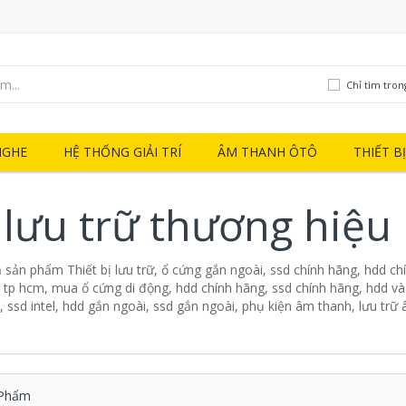
Chỉ tìm tron
NGHE
HỆ THỐNG GIẢI TRÍ
ÂM THANH ÔTÔ
THIẾT B
ị lưu trữ thương hiệu
ả sản phẩm Thiết bị lưu trữ, ổ cứng gắn ngoài, ssd chính hãng, hdd ch
tp hcm, mua ổ cứng di động, hdd chính hãng, ssd chính hãng, hdd và
ssd intel, hdd gắn ngoài, ssd gắn ngoài, phụ kiện âm thanh, lưu trữ
Phẩm