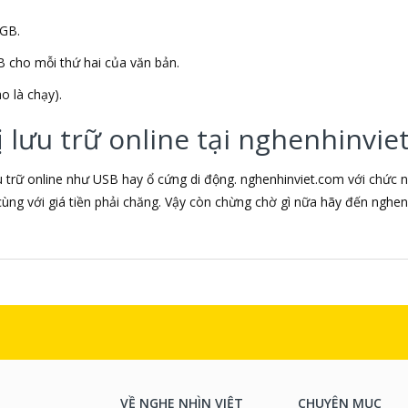
2GB.
 cho mỗi thứ hai của văn bản.
o là chạy).
ị lưu trữ online tại nghenhinvie
ưu trữ online như USB hay ổ cứng di động. nghenhinviet.com với chức 
g cùng với giá tiền phải chăng. Vậy còn chừng chờ gì nữa hãy đến ngh
VỀ NGHE NHÌN VIỆT
CHUYÊN MỤC