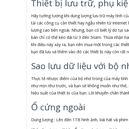
Thiết bị lưu trữ, phụ k
3S
5A systems
7Gift Shop
Hãy tưởng tượng khi dung lượng lưu trữ máy tính của
A 100+
tải các công cụ cần thiết hay ngẫu nhiên từ Internet 
A Clock
lượng cao bên ngoài. Nhưng, bạn có biết lý do tại sao
A & T
bàn chỉ có thể kéo dài từ 3 đến 5năm. Thừa nhận hay
AAD
khi điều này xảy ra, bạn nên mua một trong các thiế
ABCNOVEL
bạn đã lưu và thêm vào đó các thiết bị này còn rất r
ABN
ACASIS
Sao lưu dữ liệu với bộ n
ACCESS
Accessorize
Acer
Thực tế nhược điểm của bộ nhớ trong của máy tính 
ACME MADE
như mịn như trước, và bạn sẽ không muốn như thế, 
ACNES
hiệu suất của thiết bị của bạn. Lời khuyên chân thà
Acnos
ACOUSTIC ENERGY
Ổ cứng ngoài
AD
ADATA
Dung lượng : Lên đến 1TB hình ảnh, bài hát và phim 
ADATA USA
ADDLOGIX