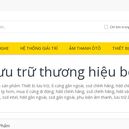
Chỉ tìm tron
NGHE
HỆ THỐNG GIẢI TRÍ
ÂM THANH ÔTÔ
THIẾT B
 lưu trữ thương hiệu 
ả sản phẩm Thiết bị lưu trữ, ổ cứng gắn ngoài, ssd chính hãng, hdd ch
tp hcm, mua ổ cứng di động, hdd chính hãng, ssd chính hãng, hdd và
ssd intel, hdd gắn ngoài, ssd gắn ngoài, phụ kiện âm thanh, lưu trữ
Phẩm