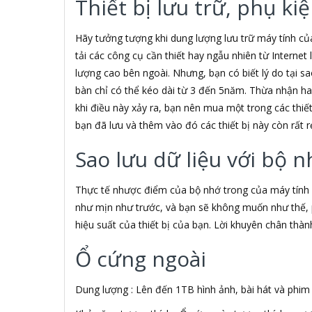
Thiết bị lưu trữ, phụ k
3S
5A systems
7Gift Shop
Hãy tưởng tượng khi dung lượng lưu trữ máy tính của
A 100+
tải các công cụ cần thiết hay ngẫu nhiên từ Internet 
A Clock
lượng cao bên ngoài. Nhưng, bạn có biết lý do tại sao
A & T
bàn chỉ có thể kéo dài từ 3 đến 5năm. Thừa nhận hay
AAD
khi điều này xảy ra, bạn nên mua một trong các thiế
ABCNOVEL
bạn đã lưu và thêm vào đó các thiết bị này còn rất r
ABN
ACASIS
Sao lưu dữ liệu với bộ n
ACCESS
Accessorize
Acer
Thực tế nhược điểm của bộ nhớ trong của máy tính 
ACME MADE
như mịn như trước, và bạn sẽ không muốn như thế, 
ACNES
hiệu suất của thiết bị của bạn. Lời khuyên chân thà
Acnos
ACOUSTIC ENERGY
Ổ cứng ngoài
AD
ADATA
Dung lượng : Lên đến 1TB hình ảnh, bài hát và phim 
ADATA USA
ADDLOGIX