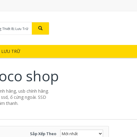
g Thiết Bị Lưu Trữ
Ị LƯU TRỮ
boco shop
ính hãng, usb chính hãng.
 ssd, ổ cứng ngoài. SSD
 âm thanh.
Sắp Xếp Theo