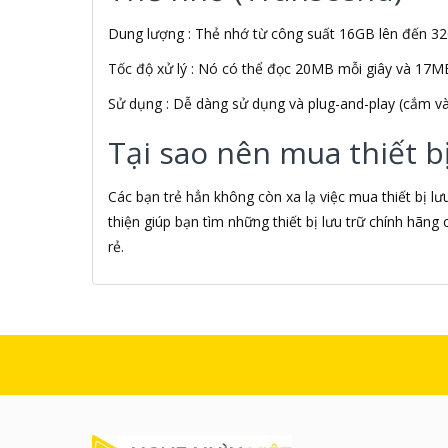
ALGOZ
Dung lượng : Thẻ nhớ từ công suất 16GB lên đến 3
Ali Chien Chien
Allen Heath
Tốc độ xử lý : Nó có thể đọc 20MB mỗi giây và 17MB
ALLOYSEED
Alphun
Sử dụng : Dễ dàng sử dụng và plug-and-play (cắm và
Alpine
Tại sao nên mua thiết b
Alps
Âm nhạc
AMAZON
Các bạn trẻ hẳn không còn xa lạ việc mua thiết bị l
AmazonBasics
thiện giúp bạn tìm những thiết bị lưu trữ chính hãn
AMD
rẻ.
Ami
Amkov
AMLOGIC
AMP
AMPE
AMPED WIRELESS
Ampere Creations
Amuadi
AMY