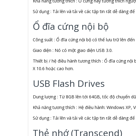
Khả năng tương thích : Ổ cứng này tương thích ngượ
AFOX
Sử dụng : Tải lên và tải về các tập tin rất dễ dàng 
Agol
Ai Home
Ổ đĩa cứng nội bộ
Aibo
Aiborg
Công suất : Ổ đĩa cứng nội bộ có thể lưu trữ lên đến
Aibot
Aiphone Corporation
Giao diện : Nó có một giao diện USB 3.0.
AIPTEK
Air Mouse
Thiết bị / hệ điều hành tương thích : Ổ đĩa cứng n
Airmouse
X 10.6 hoặc cao hơn.
AIRPORT
USB Flash Drives
AK
AKAI
Aker
Dung lượng : Từ 8GB lên tới 64GB, tốc độ chuyển dữ 
AKG
Akino
Khả năng tương thích : Hệ điều hành: Windows XP, V
AKIRA
Sử dụng : Tải lên và tải về các tập tin rất dễ dàng 
Akus
Alctron
Thẻ nhớ (Transcend)
Alfa Romeo