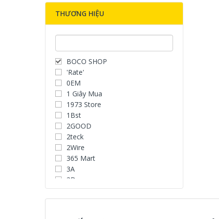
THƯƠNG HIỆU
BOCO SHOP
'Rate'
0EM
1 Giây Mua
1973 Store
1Bst
2GOOD
2teck
2Wire
365 Mart
3A
3D
3D Water Speaker
3Dconnexion
3H COMPUTER