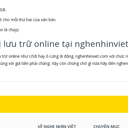
2GB.
 cho mỗi thứ hai của văn bản.
o là chạy).
ị lưu trữ online tại nghenhinvie
ưu trữ online như USB hay ổ cứng di động. nghenhinviet.com với chức 
g cùng với giá tiền phải chăng. Vậy còn chừng chờ gì nữa hãy đến ngh
VỀ NGHE NHÌN VIỆT
CHUYÊN MỤC