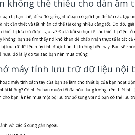
iện không thể thiếu cho dàn âm
 bạn bị hạn chế, điều đó giống như bạn có giới hạn để lưu các tập t
là rất cần thiết và tất nhiên có thể tải càng nhiều càng tốt. Do đó, gi
 thiết bị lưu trữ được tạo ra? Đó là bởi vì thực tế các thiết bị điện 
 không, bạn sẽ tìm thấy nó khó khăn để chấp nhận thực tế là tất cả c
t bị lưu trữ dữ liệu máy tính được bán thị trường hiện nay. Bạn sẽ k
ẻ nữa, đó là lý do tại sao bạn nên mua chúng.
hớ máy tính lưu trữ dữ liệu nội 
hoặc máy tính xách tay của bạn sẽ làm cho thiết bị của bạn hoạt 
phải không? Có nhiều bạn muốn tối đa hóa dung lượng trên thiết bị 
nh cho bạn là nên mua một bộ lưu trữ bổ sung với nó bạn có thể lưu t
ảnh với các ổ cứng gắn ngoài.