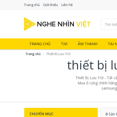
Trang chủ
Giới thiệu
Liên hệ
TRANG CHỦ
TIVI
ÂM THANH
TAI 
Thiết Bị Lưu Trữ
Trang chủ
thiết bị
Thiết Bị Lưu Trữ - Tất c
Mua ổ cứng chính hãng 
samsung, 
CHUYÊN MỤC
0
Sản 