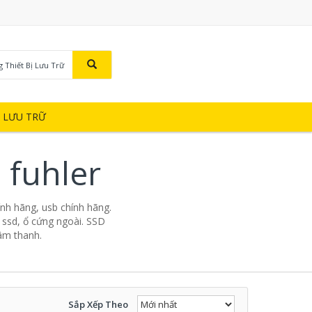
g Thiết Bị Lưu Trữ
Ị LƯU TRỮ
 fuhler
ính hãng, usb chính hãng.
 ssd, ổ cứng ngoài. SSD
 âm thanh.
Sắp Xếp Theo