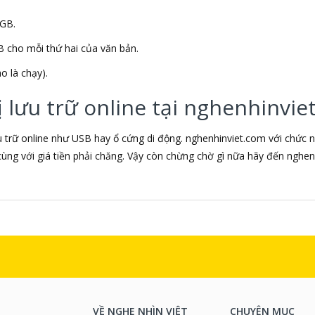
2GB.
 cho mỗi thứ hai của văn bản.
o là chạy).
ị lưu trữ online tại nghenhinvie
ưu trữ online như USB hay ổ cứng di động. nghenhinviet.com với chức 
g cùng với giá tiền phải chăng. Vậy còn chừng chờ gì nữa hãy đến ngh
VỀ NGHE NHÌN VIỆT
CHUYÊN MỤC