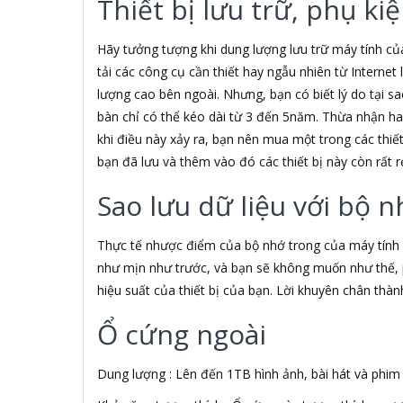
Thiết bị lưu trữ, phụ k
3S
5A systems
7Gift Shop
Hãy tưởng tượng khi dung lượng lưu trữ máy tính của
A 100+
tải các công cụ cần thiết hay ngẫu nhiên từ Internet 
A Clock
lượng cao bên ngoài. Nhưng, bạn có biết lý do tại sao
A & T
bàn chỉ có thể kéo dài từ 3 đến 5năm. Thừa nhận hay
AAD
khi điều này xảy ra, bạn nên mua một trong các thiế
ABCNOVEL
bạn đã lưu và thêm vào đó các thiết bị này còn rất r
ABN
ACASIS
Sao lưu dữ liệu với bộ n
ACCESS
Accessorize
Acer
Thực tế nhược điểm của bộ nhớ trong của máy tính 
ACME MADE
như mịn như trước, và bạn sẽ không muốn như thế, 
ACNES
hiệu suất của thiết bị của bạn. Lời khuyên chân thà
Acnos
ACOUSTIC ENERGY
Ổ cứng ngoài
AD
ADATA
Dung lượng : Lên đến 1TB hình ảnh, bài hát và phim 
ADATA USA
ADDLOGIX