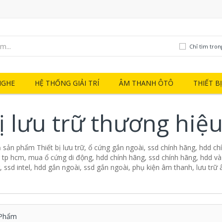
Chỉ tìm tron
NGHE
HỆ THỐNG GIẢI TRÍ
ÂM THANH ÔTÔ
THIẾT B
bị lưu trữ thương hiệu
ả sản phẩm Thiết bị lưu trữ, ổ cứng gắn ngoài, ssd chính hãng, hdd ch
tp hcm, mua ổ cứng di động, hdd chính hãng, ssd chính hãng, hdd và
ssd intel, hdd gắn ngoài, ssd gắn ngoài, phụ kiện âm thanh, lưu trữ
Phẩm