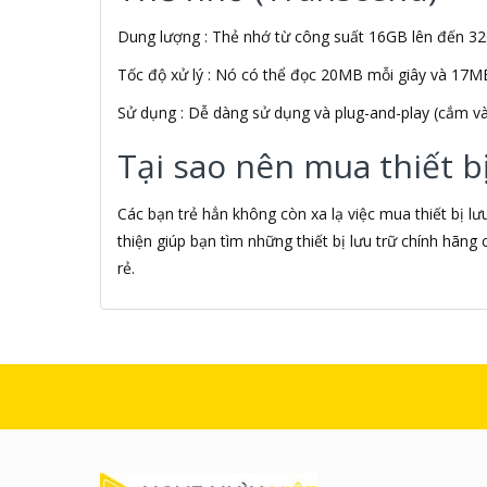
ALGOZ
Dung lượng : Thẻ nhớ từ công suất 16GB lên đến 3
Ali Chien Chien
Allen Heath
Tốc độ xử lý : Nó có thể đọc 20MB mỗi giây và 17MB
ALLOYSEED
Alphun
Sử dụng : Dễ dàng sử dụng và plug-and-play (cắm và
Alpine
Tại sao nên mua thiết b
Alps
Âm nhạc
AMAZON
Các bạn trẻ hẳn không còn xa lạ việc mua thiết bị l
AmazonBasics
thiện giúp bạn tìm những thiết bị lưu trữ chính hãn
AMD
rẻ.
Ami
Amkov
AMLOGIC
AMP
AMPE
AMPED WIRELESS
Ampere Creations
Amuadi
AMY