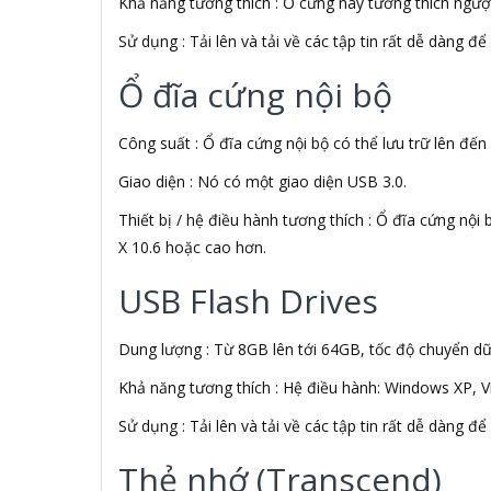
Khả năng tương thích : Ổ cứng này tương thích ngượ
AFOX
Sử dụng : Tải lên và tải về các tập tin rất dễ dàng 
Agol
Ai Home
Ổ đĩa cứng nội bộ
Aibo
Aiborg
Công suất : Ổ đĩa cứng nội bộ có thể lưu trữ lên đến
Aibot
Aiphone Corporation
Giao diện : Nó có một giao diện USB 3.0.
AIPTEK
Air Mouse
Thiết bị / hệ điều hành tương thích : Ổ đĩa cứng n
Airmouse
X 10.6 hoặc cao hơn.
AIRPORT
USB Flash Drives
AK
AKAI
Aker
Dung lượng : Từ 8GB lên tới 64GB, tốc độ chuyển dữ 
AKG
Akino
Khả năng tương thích : Hệ điều hành: Windows XP, V
AKIRA
Sử dụng : Tải lên và tải về các tập tin rất dễ dàng 
Akus
Alctron
Thẻ nhớ (Transcend)
Alfa Romeo