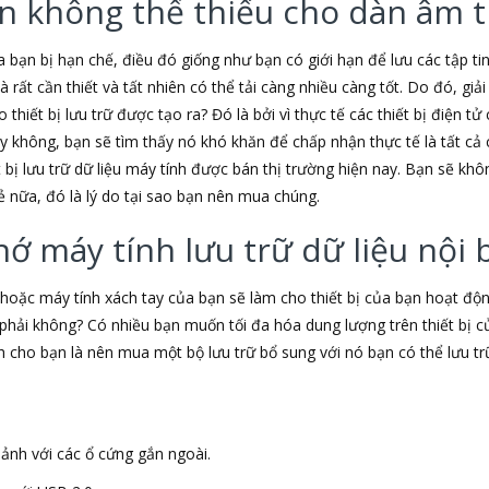
iện không thể thiếu cho dàn âm
 bạn bị hạn chế, điều đó giống như bạn có giới hạn để lưu các tập t
là rất cần thiết và tất nhiên có thể tải càng nhiều càng tốt. Do đó, gi
 thiết bị lưu trữ được tạo ra? Đó là bởi vì thực tế các thiết bị điện 
 không, bạn sẽ tìm thấy nó khó khăn để chấp nhận thực tế là tất cả c
t bị lưu trữ dữ liệu máy tính được bán thị trường hiện nay. Bạn sẽ k
ẻ nữa, đó là lý do tại sao bạn nên mua chúng.
hớ máy tính lưu trữ dữ liệu nội 
hoặc máy tính xách tay của bạn sẽ làm cho thiết bị của bạn hoạt 
phải không? Có nhiều bạn muốn tối đa hóa dung lượng trên thiết bị 
nh cho bạn là nên mua một bộ lưu trữ bổ sung với nó bạn có thể lưu t
ảnh với các ổ cứng gắn ngoài.