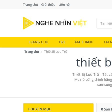
Trang chủ
Giới thiệu
Liên hệ
TRANG CHỦ
TIVI
ÂM THANH
TAI 
Thiết Bị Lưu Trữ
Trang chủ
thiết 
Thiết Bị Lưu Trữ - Tất c
Mua ổ cứng chính hãng 
samsung, 
CHUYÊN MỤC
0
Sản 