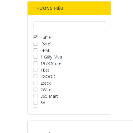
THƯƠNG HIỆU
Fuhler
'Rate'
0EM
1 Giây Mua
1973 Store
1Bst
2GOOD
2teck
2Wire
365 Mart
3A
3D
3D Water Speaker
3Dconnexion
3H COMPUTER