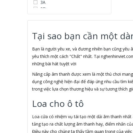
3A
3D
3D Water Speaker
3Dconnexion
3H COMPUTER
Tại sao bạn cần một dà
3S
5A systems
7Gift Shop
Bạn là người yêu xe, và đương nhiên bạn cũng yêu â
A 100+
yêu thích một cách "Chất" nhất. Tại nghenhinviet.co
A Clock
những bài hát tuyệt vời
A & T
Nâng cấp âm thanh được xem là một thú chơi mang t
AAD
ABCNOVEL
dụng công nghệ hiện đại để đáp ứng nhu cầu tìm ki
ABN
trong việc lựa chọn thương hiệu và sự tương thích gi
ACASIS
Loa cho ô tô
ACCESS
Accessorize
Acer
Loa cửa có nhiệm vụ tái tạo một dải âm thanh nhất đ
ACME MADE
tảng tạo ra chất lượng âm thanh hay, điểm nhấn của 1
ACNES
Điều này cho chúng ta thấy tầm quan trọng của việ
Acnos