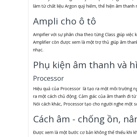
làm từ chất liệu Argon quý hiếm, thể hiện âm thanh 
ACOUSTIC ENERGY
AD
Ampli cho ô tô
ADATA
ADATA USA
ADDLOGIX
Ampifier với sự phân chia theo từng Class giúp việc
AFOX
Amplifier còn được xem là một trợ thủ giúp âm than
Agol
nhạc.
Ai Home
Aibo
Phụ kiện âm thanh và h
Aiborg
Aibot
Processor
Aiphone Corporation
AIPTEK
Hiệu quả của Processor là tạo ra một môi trường n
Air Mouse
ra một cách chủ động. Cảm giác của âm thanh đi từ 
Airmouse
Nói cách khác, Processor tạo cho người nghe một s
AIRPORT
AK
Cách âm - chống ồn, nâ
AKAI
Aker
Được xem là một bước cơ bản không thể thiếu khi kh
AKG