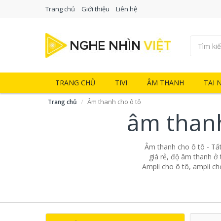
Trang chủ
Giới thiệu
Liên hệ
TRANG CHỦ
TIVI
ÂM THANH
TAI 
Âm thanh cho ô tô
Trang chủ
âm thanh
Âm thanh cho ô tô - Tấ
giá rẻ, độ âm thanh ở 
Ampli cho ô tô, ampli ch