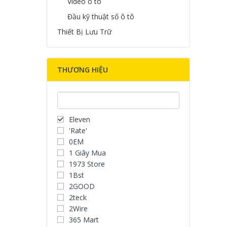
Video ô tô
Đầu kỹ thuật số ô tô
Thiết Bị Lưu Trữ
THƯƠNG HIỆU
Eleven
'Rate'
0EM
1 Giây Mua
1973 Store
1Bst
2GOOD
2teck
2Wire
365 Mart