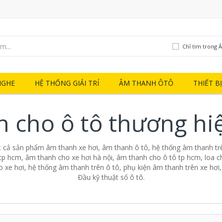
Chỉ tìm trong 
NGHE
HỆ THỐNG GIẢI TRÍ
ÂM THANH ÔTÔ
THIẾT B
 cho ô tô thương hi
t cả sản phẩm âm thanh xe hơi, âm thanh ô tô, hệ thống âm thanh trê
tp hcm, âm thanh cho xe hơi hà nội, âm thanh cho ô tô tp hcm, loa ch
o xe hơi, hệ thống âm thanh trên ô tô, phụ kiện âm thanh trên xe hơi
Đầu kỹ thuật số ô tô.