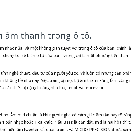
n âm thanh trong ô tô.
m nhạc nữa. Và một không gian tuyệt vời trong ô tô của bạn, chính 
m chúng tôi sẽ biến ô tô của bạn, không chỉ là một phương tiện tham 
ính nghệ thuật, đầu tư của người yêu xe. Và luôn có những sản phẩm
ếm không hề nhỏ này. Việc trang bị một bộ âm thanh xứng tầm công n
ữa các thiết bị cộng hưởng như loa, ampli và processor.
ịnh. Âm mid chuẩn là khi người nghe có cảm giác âm tần này rõ ràng,
 bản nhạc hoặc 1 ca khúc. Nếu Bass là dẫn dắt, mid là hài hòa thì tấ
c thể hiện âm tweeter rất quan trọng, và MICRO PRECISION được xem 