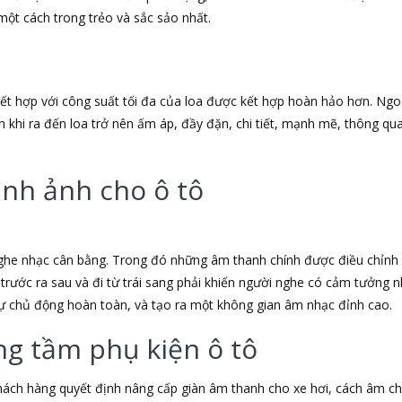
một cách trong trẻo và sắc sảo nhất.
 kết hợp với công suất tối đa của loa được kết hợp hoàn hảo hơn. Ng
h khi ra đến loa trở nên ấm áp, đầy đặn, chi tiết, mạnh mẽ, thông q
ình ảnh cho ô tô
ghe nhạc cân bằng. Trong đó những âm thanh chính được điều chỉnh 
trước ra sau và đi từ trái sang phải khiến người nghe có cảm tưởng
ự chủ động hoàn toàn, và tạo ra một không gian âm nhạc đỉnh cao.
ng tầm phụ kiện ô tô
ách hàng quyết định nâng cấp giàn âm thanh cho xe hơi, cách âm ch