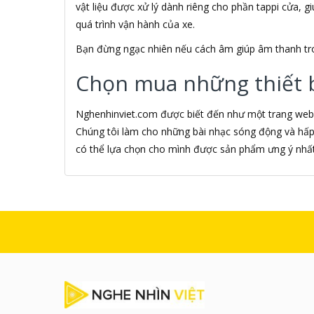
vật liệu được xử lý dành riêng cho phần tappi cửa, 
Akino
quá trình vận hành của xe.
AKIRA
Akus
Bạn đừng ngạc nhiên nếu cách âm giúp âm thanh tron
Alctron
Alfa Romeo
Chọn mua những thiết b
ALGOZ
Ali Chien Chien
Nghenhinviet.com được biết đến như một trang web 
Allen Heath
Chúng tôi làm cho những bài nhạc sóng động và hấp
ALLOYSEED
Alphun
có thể lựa chọn cho mình được sản phẩm ưng ý nhất
Alpine
Alps
Âm nhạc
AMAZON
AmazonBasics
AMD
Ami
Amkov
AMLOGIC
AMP