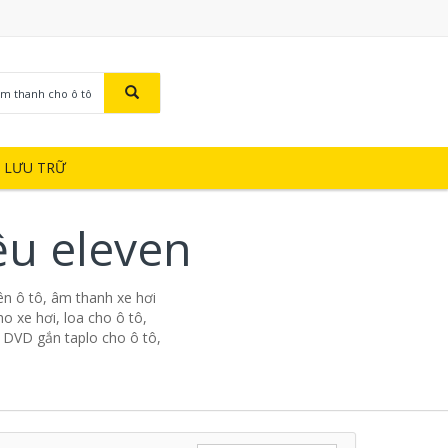
Âm thanh cho ô tô
Ị LƯU TRỮ
ệu eleven
n ô tô, âm thanh xe hơi
o xe hơi, loa cho ô tô,
, DVD gắn taplo cho ô tô,