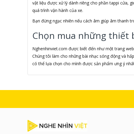
vật liệu được xử lý dành riêng cho phần tappi cửa, 
Akino
quá trình vận hành của xe.
AKIRA
Akus
Bạn đừng ngạc nhiên nếu cách âm giúp âm thanh tron
Alctron
Alfa Romeo
Chọn mua những thiết b
ALGOZ
Ali Chien Chien
Nghenhinviet.com được biết đến như một trang web 
Allen Heath
Chúng tôi làm cho những bài nhạc sóng động và hấp
ALLOYSEED
Alphun
có thể lựa chọn cho mình được sản phẩm ưng ý nhất
Alpine
Alps
Âm nhạc
AMAZON
AmazonBasics
AMD
Ami
Amkov
AMLOGIC
AMP