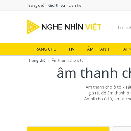
Trang chủ
Giới thiệu
Liên hệ
TRANG CHỦ
TIVI
ÂM THANH
TAI 
Âm thanh cho ô tô
Trang chủ
âm thanh c
Âm thanh cho ô tô - Tấ
giá rẻ, độ âm thanh ở 
Ampli cho ô tô, ampli ch