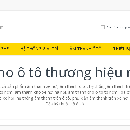
Chỉ tìm trong 
NGHE
HỆ THỐNG GIẢI TRÍ
ÂM THANH ÔTÔ
THIẾT B
ho ô tô thương hiệu 
t cả sản phẩm âm thanh xe hơi, âm thanh ô tô, hệ thống âm thanh trê
tp hcm, âm thanh cho xe hơi hà nội, âm thanh cho ô tô tp hcm, loa ch
o xe hơi, hệ thống âm thanh trên ô tô, phụ kiện âm thanh trên xe hơi
Đầu kỹ thuật số ô tô.