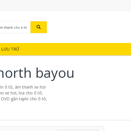
Âm thanh cho ô tô
Ị LƯU TRỮ
north bayou
n ô tô, âm thanh xe hơi
o xe hơi, loa cho ô tô,
, DVD gắn taplo cho ô tô,