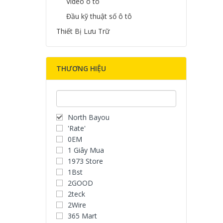
Video ô tô
Đầu kỹ thuật số ô tô
Thiết Bị Lưu Trữ
THƯƠNG HIỆU
North Bayou
'Rate'
0EM
1 Giây Mua
1973 Store
1Bst
2GOOD
2teck
2Wire
365 Mart