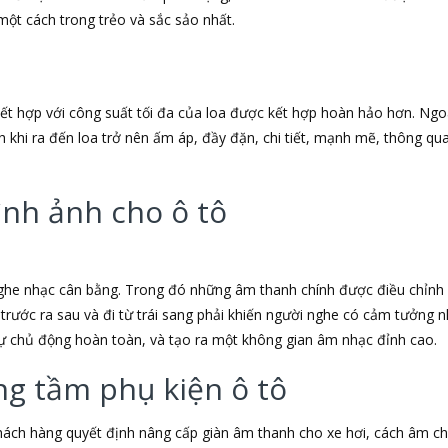
một cách trong trẻo và sắc sảo nhất.
 kết hợp với công suất tối đa của loa được kết hợp hoàn hảo hơn. Ng
h khi ra đến loa trở nên ấm áp, đầy đặn, chi tiết, mạnh mẽ, thông q
ình ảnh cho ô tô
ghe nhạc cân bằng. Trong đó những âm thanh chính được điều chỉnh 
trước ra sau và đi từ trái sang phải khiến người nghe có cảm tưởng
ự chủ động hoàn toàn, và tạo ra một không gian âm nhạc đỉnh cao.
ng tầm phụ kiện ô tô
ách hàng quyết định nâng cấp giàn âm thanh cho xe hơi, cách âm ch