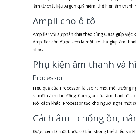
làm từ chất liệu Argon quý hiếm, thể hiện âm thanh 
ACOUSTIC ENERGY
AD
Ampli cho ô tô
ADATA
ADATA USA
ADDLOGIX
Ampifier với sự phân chia theo từng Class giúp việc
AFOX
Amplifier còn được xem là một trợ thủ giúp âm than
Agol
nhạc.
Ai Home
Aibo
Phụ kiện âm thanh và h
Aiborg
Aibot
Processor
Aiphone Corporation
AIPTEK
Hiệu quả của Processor là tạo ra một môi trường n
Air Mouse
ra một cách chủ động. Cảm giác của âm thanh đi từ 
Airmouse
Nói cách khác, Processor tạo cho người nghe một s
AIRPORT
AK
Cách âm - chống ồn, nâ
AKAI
Aker
Được xem là một bước cơ bản không thể thiếu khi kh
AKG