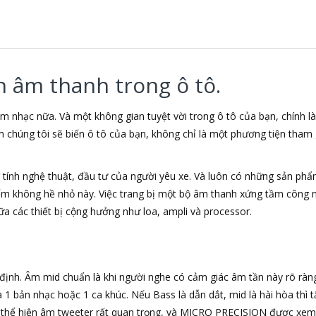
n âm thanh trong ô tô.
m nhạc nữa. Và một không gian tuyệt vời trong ô tô của bạn, chính 
m chúng tôi sẽ biến ô tô của bạn, không chỉ là một phương tiện tham 
ính nghệ thuật, đầu tư của người yêu xe. Và luôn có những sản phẩm
ếm không hề nhỏ này. Việc trang bị một bộ âm thanh xứng tầm công n
ữa các thiết bị cộng hưởng như loa, ampli và processor.
ịnh. Âm mid chuẩn là khi người nghe có cảm giác âm tần này rõ ràng,
 bản nhạc hoặc 1 ca khúc. Nếu Bass là dẫn dắt, mid là hài hòa thì tấ
c thể hiện âm tweeter rất quan trọng, và MICRO PRECISION được xem 