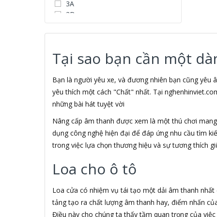
3A
3D
3D Water Speaker
3Dconnexion
3H COMPUTER
Tại sao bạn cần một dà
3S
5A systems
7Gift Shop
Bạn là người yêu xe, và đương nhiên bạn cũng yêu â
A 100+
yêu thích một cách "Chất" nhất. Tại nghenhinviet.co
A Clock
những bài hát tuyệt vời
A & T
Nâng cấp âm thanh được xem là một thú chơi mang t
AAD
ABCNOVEL
dụng công nghệ hiện đại để đáp ứng nhu cầu tìm ki
ABN
trong việc lựa chọn thương hiệu và sự tương thích gi
ACASIS
Loa cho ô tô
ACCESS
Accessorize
Acer
Loa cửa có nhiệm vụ tái tạo một dải âm thanh nhất đ
ACME MADE
tảng tạo ra chất lượng âm thanh hay, điểm nhấn của 1
ACNES
Điều này cho chúng ta thấy tầm quan trọng của việ
Acnos