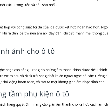
một cách trong trẻo và sắc sảo nhất.
 kết hợp với công suất tối đa của loa được kết hợp hoàn hảo hơn. Ng
h khi ra đến loa trở nên ấm áp, đầy đặn, chi tiết, mạnh mẽ, thông q
ình ảnh cho ô tô
ghe nhạc cân bằng. Trong đó những âm thanh chính được điều chỉnh 
trước ra sau và đi từ trái sang phải khiến người nghe có cảm tưởng
ự chủ động hoàn toàn, và tạo ra một không gian âm nhạc đỉnh cao.
ng tầm phụ kiện ô tô
ách hàng quyết định nâng cấp giàn âm thanh cho xe hơi, cách âm ch