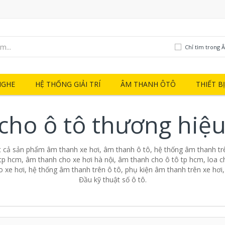
Chỉ tìm trong 
NGHE
HỆ THỐNG GIẢI TRÍ
ÂM THANH ÔTÔ
THIẾT B
cho ô tô thương hiệu
t cả sản phẩm âm thanh xe hơi, âm thanh ô tô, hệ thống âm thanh trê
tp hcm, âm thanh cho xe hơi hà nội, âm thanh cho ô tô tp hcm, loa ch
o xe hơi, hệ thống âm thanh trên ô tô, phụ kiện âm thanh trên xe hơi
Đầu kỹ thuật số ô tô.