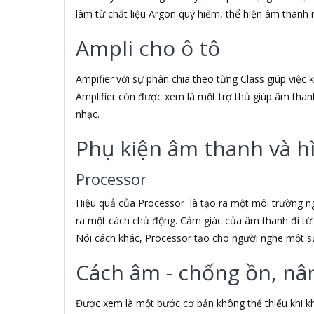
làm từ chất liệu Argon quý hiếm, thể hiện âm thanh 
ACOUSTIC ENERGY
AD
Ampli cho ô tô
ADATA
ADATA USA
ADDLOGIX
Ampifier với sự phân chia theo từng Class giúp việc
AFOX
Amplifier còn được xem là một trợ thủ giúp âm than
Agol
nhạc.
Ai Home
Aibo
Phụ kiện âm thanh và h
Aiborg
Aibot
Processor
Aiphone Corporation
AIPTEK
Hiệu quả của Processor là tạo ra một môi trường n
Air Mouse
ra một cách chủ động. Cảm giác của âm thanh đi từ 
Airmouse
Nói cách khác, Processor tạo cho người nghe một s
AIRPORT
AK
Cách âm - chống ồn, nâ
AKAI
Aker
Được xem là một bước cơ bản không thể thiếu khi kh
AKG