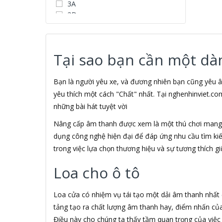
3A
3D
3D Water Speaker
3Dconnexion
3H COMPUTER
Tại sao bạn cần một dà
3S
5A systems
7Gift Shop
Bạn là người yêu xe, và đương nhiên bạn cũng yêu â
A 100+
yêu thích một cách "Chất" nhất. Tại nghenhinviet.co
A Clock
những bài hát tuyệt vời
A & T
Nâng cấp âm thanh được xem là một thú chơi mang t
AAD
ABCNOVEL
dụng công nghệ hiện đại để đáp ứng nhu cầu tìm ki
ABN
trong việc lựa chọn thương hiệu và sự tương thích gi
ACASIS
Loa cho ô tô
ACCESS
Accessorize
Acer
Loa cửa có nhiệm vụ tái tạo một dải âm thanh nhất đ
ACME MADE
tảng tạo ra chất lượng âm thanh hay, điểm nhấn của 1
ACNES
Điều này cho chúng ta thấy tầm quan trọng của việ
Acnos