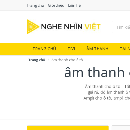
Trang chủ
Giới thiệu
Liên hệ
TRANG CHỦ
TIVI
ÂM THANH
TAI 
Âm thanh cho ô tô
Trang chủ
âm thanh 
Âm thanh cho ô tô - Tấ
giá rẻ, độ âm thanh ở 
Ampli cho ô tô, ampli ch