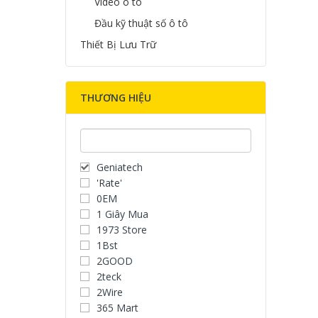
Video ô tô
Đầu kỹ thuật số ô tô
Thiết Bị Lưu Trữ
THƯƠNG HIỆU
Geniatech
'Rate'
0EM
1 Giây Mua
1973 Store
1Bst
2GOOD
2teck
2Wire
365 Mart