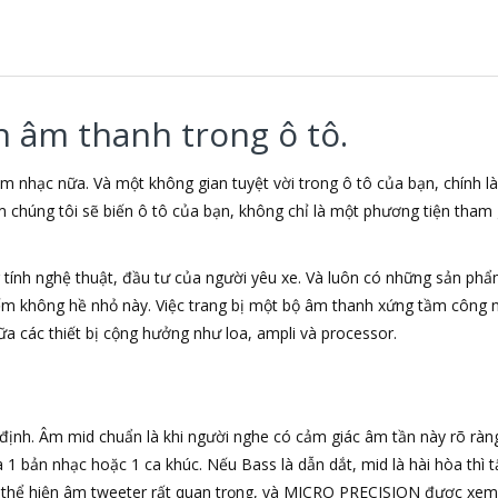
n âm thanh trong ô tô.
m nhạc nữa. Và một không gian tuyệt vời trong ô tô của bạn, chính 
m chúng tôi sẽ biến ô tô của bạn, không chỉ là một phương tiện tham 
ính nghệ thuật, đầu tư của người yêu xe. Và luôn có những sản phẩm
ếm không hề nhỏ này. Việc trang bị một bộ âm thanh xứng tầm công n
ữa các thiết bị cộng hưởng như loa, ampli và processor.
ịnh. Âm mid chuẩn là khi người nghe có cảm giác âm tần này rõ ràng,
 bản nhạc hoặc 1 ca khúc. Nếu Bass là dẫn dắt, mid là hài hòa thì tấ
c thể hiện âm tweeter rất quan trọng, và MICRO PRECISION được xem 