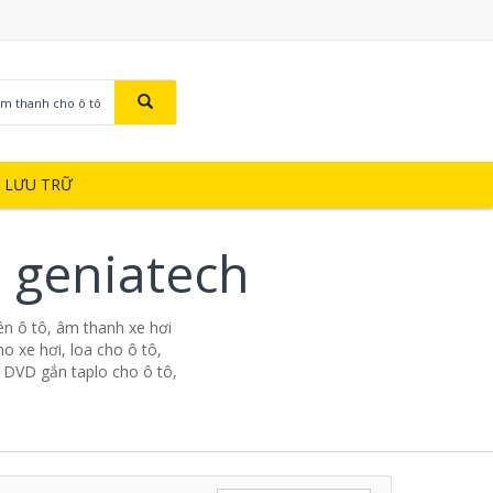
Âm thanh cho ô tô
Ị LƯU TRỮ
 geniatech
n ô tô, âm thanh xe hơi
o xe hơi, loa cho ô tô,
, DVD gắn taplo cho ô tô,