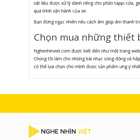
vật liệu được xử lý dành riêng cho phần tappi cửa, 
Akino
quá trình vận hành của xe.
AKIRA
Akus
Bạn đừng ngạc nhiên nếu cách âm giúp âm thanh tron
Alctron
Alfa Romeo
Chọn mua những thiết b
ALGOZ
Ali Chien Chien
Nghenhinviet.com được biết đến như một trang web 
Allen Heath
Chúng tôi làm cho những bài nhạc sóng động và hấp
ALLOYSEED
Alphun
có thể lựa chọn cho mình được sản phẩm ưng ý nhất
Alpine
Alps
Âm nhạc
AMAZON
AmazonBasics
AMD
Ami
Amkov
AMLOGIC
AMP