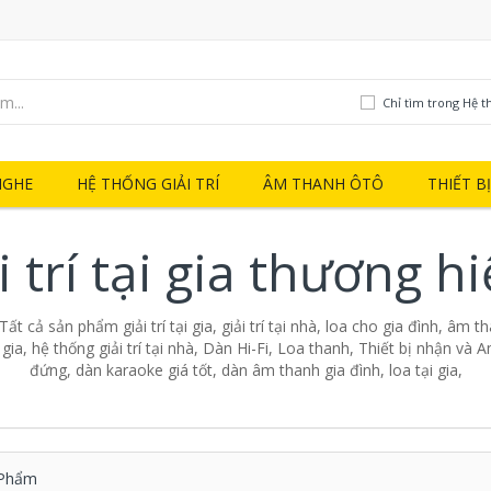
Chỉ tìm trong Hệ thố
NGHE
HỆ THỐNG GIẢI TRÍ
ÂM THANH ÔTÔ
THIẾT B
 trí tại gia thương h
- Tất cả sản phẩm giải trí tại gia, giải trí tại nhà, loa cho gia đình, âm 
ại gia, hệ thống giải trí tại nhà, Dàn Hi-Fi, Loa thanh, Thiết bị nhận và A
đứng, dàn karaoke giá tốt, dàn âm thanh gia đình, loa tại gia,
Phẩm