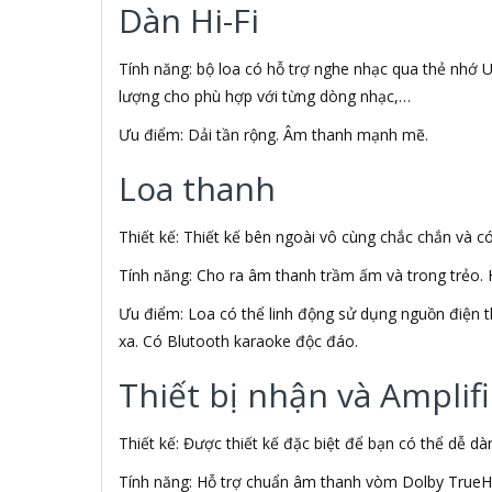
AIPTEK
Dàn Hi-Fi
Air Mouse
Airmouse
Tính năng: bộ loa có hỗ trợ nghe nhạc qua thẻ nhớ US
AIRPORT
lượng cho phù hợp với từng dòng nhạc,…
AK
AKAI
Ưu điểm: Dải tần rộng. Âm thanh mạnh mẽ.
Aker
AKG
Loa thanh
Akino
AKIRA
Thiết kế: Thiết kế bên ngoài vô cùng chắc chắn và c
Akus
Alctron
Tính năng: Cho ra âm thanh trầm ấm và trong trẻo. H
Alfa Romeo
Ưu điểm: Loa có thể linh động sử dụng nguồn điện th
ALGOZ
xa. Có Blutooth karaoke độc đáo.
Ali Chien Chien
Allen Heath
Thiết bị nhận và Amplifi
ALLOYSEED
Alphun
Alpine
Thiết kế: Được thiết kế đặc biệt để bạn có thể dễ d
Alps
Tính năng: Hỗ trợ chuẩn âm thanh vòm Dolby TrueH
Âm nhạc