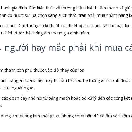
hanh gia đình: Các kiến thức về thương hiệu thiết bị âm thanh sẽ gi
bạn có được sự lựa chọn sáng suốt nhất, trán phải mua nhầm hàng ké
âm thanh: Các thông số kĩ thuật của thiết bị âm thanh sẽ cho bạn bi
u chỉnh được hệ thống âm thanh gia đình mình.
người hay mắc phải khi mua các
 âm thanh còn phụ thuộc vào độ nhạy của loa.
ính năng an toàn: Hiện nay thì hầu hết các hệ thống âm thanh được
ác của người nghe.
a các đoạn dây nhỏ nối từ bảng mạch hoặc bộ xử lý đến các cổng kết
n.
sử dụng kim cương làm màng loa, nhưng chưa hẳn đã có âm sắc trầm 