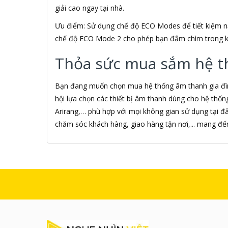
giải cao ngay tại nhà.
AMAZON
AmazonBasics
Ưu điểm: Sử dụng chế độ ECO Modes để tiết kiệm nă
AMD
chế độ ECO Mode 2 cho phép bạn đắm chìm trong k
Ami
Amkov
Thỏa sức mua sắm hệ thố
AMLOGIC
AMP
Bạn đang muốn chọn mua hệ thống âm thanh gia đình
AMPE
hội lựa chọn các thiết bị âm thanh dùng cho hệ thống g
AMPED WIRELESS
Ampere Creations
Arirang,… phù hợp với mọi không gian sử dụng tại đ
Amuadi
chăm sóc khách hàng, giao hàng tận nơi,... mang đ
AMY
ANCOM GL
Android
ANDROID BOX
Android Smart TV BOX
Android Theater Streaming
media
Android TIVI BOX
Android TV BOX