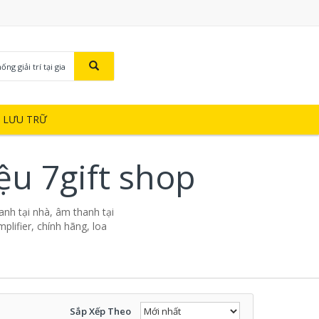
ng giải trí tại gia
Ị LƯU TRỮ
iệu 7gift shop
thanh tại nhà, âm thanh tại
mplifier, chính hãng, loa
Sắp Xếp Theo