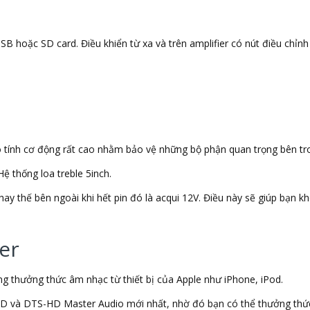
B hoặc SD card. Điều khiển từ xa và trên amplifier có nút điều chỉnh 
ó tính cơ động rất cao nhằm bảo vệ những bộ phận quan trọng bên tro
ệ thống loa treble 5inch.
ay thế bên ngoài khi hết pin đó là acqui 12V. Điều này sẽ giúp bạn kh
er
àng thưởng thức âm nhạc từ thiết bị của Apple như iPhone, iPod.
D và DTS-HD Master Audio mới nhất, nhờ đó bạn có thể thưởng thứ