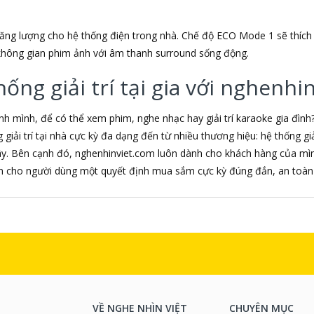
ng lượng cho hệ thống điện trong nhà. Chế độ ECO Mode 1 sẽ thích
hông gian phim ảnh với âm thanh surround sống động.
ng giải trí tại gia với nghenhi
 mình, để có thể xem phim, nghe nhạc hay giải trí karaoke gia đình
iải trí tại nhà cực kỳ đa dạng đến từ nhiều thương hiệu: hệ thống giải 
ây. Bên cạnh đó, nghenhinviet.com luôn dành cho khách hàng của mình
ến cho người dùng một quyết định mua sắm cực kỳ đúng đắn, an toàn 
VỀ NGHE NHÌN VIỆT
CHUYÊN MỤC