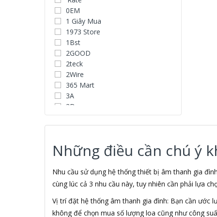
0EM
1 Giây Mua
1973 Store
1Bst
2GOOD
2teck
2Wire
365 Mart
3A
3D
3D Water Speaker
3Dconnexion
3H COMPUTER
Những điều cần chú ý khi
3S
5A systems
A 100+
Nhu cầu sử dụng hệ thống thiết bị âm thanh gia đì
A Clock
cùng lúc cả 3 nhu cầu này, tuy nhiên cần phải lựa ch
A & T
Vị trí đặt hệ thống âm thanh gia đình: Bạn cần ước 
AAD
không để chọn mua số lượng loa cũng như công suất
ABCNOVEL