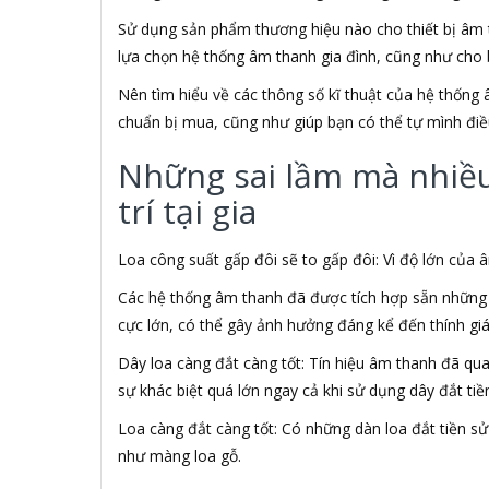
ABN
Sử dụng sản phẩm thương hiệu nào cho thiết bị âm t
ACASIS
lựa chọn hệ thống âm thanh gia đình, cũng như cho 
ACCESS
Accessorize
Nên tìm hiểu về các thông số kĩ thuật của hệ thống 
Acer
chuẩn bị mua, cũng như giúp bạn có thể tự mình điề
ACME MADE
ACNES
Những sai lầm mà nhiều 
Acnos
trí tại gia
ACOUSTIC ENERGY
AD
ADATA
Loa công suất gấp đôi sẽ to gấp đôi: Vì độ lớn của
ADATA USA
Các hệ thống âm thanh đã được tích hợp sẵn những t
ADDLOGIX
cực lớn, có thể gây ảnh hưởng đáng kể đến thính gi
AFOX
Agol
Dây loa càng đắt càng tốt: Tín hiệu âm thanh đã qu
Ai Home
sự khác biệt quá lớn ngay cả khi sử dụng dây đắt tiề
Aibo
Aiborg
Loa càng đắt càng tốt: Có những dàn loa đắt tiền 
Aibot
như màng loa gỗ.
Aiphone Corporation