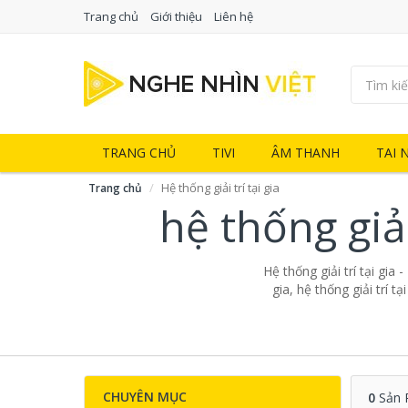
Trang chủ
Giới thiệu
Liên hệ
TRANG CHỦ
TIVI
ÂM THANH
TAI 
Hệ thống giải trí tại gia
Trang chủ
hệ thống giải
Hệ thống giải trí tại gia 
gia, hệ thống giải trí t
CHUYÊN MỤC
0
Sản 