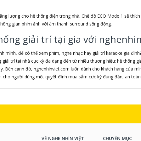
ng lượng cho hệ thống điện trong nhà. Chế độ ECO Mode 1 sẽ thích
hông gian phim ảnh với âm thanh surround sống động.
ng giải trí tại gia với nghenhi
 mình, để có thể xem phim, nghe nhạc hay giải trí karaoke gia đình
iải trí tại nhà cực kỳ đa dạng đến từ nhiều thương hiệu: hệ thống giải 
ây. Bên cạnh đó, nghenhinviet.com luôn dành cho khách hàng của mình
ến cho người dùng một quyết định mua sắm cực kỳ đúng đắn, an toàn 
VỀ NGHE NHÌN VIỆT
CHUYÊN MỤC