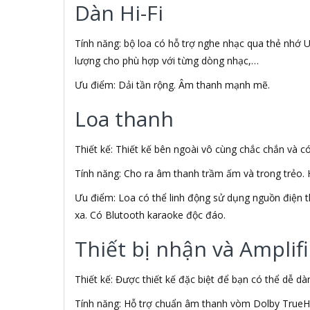
Aiphone Corporation
Dàn Hi-Fi
AIPTEK
Air Mouse
Tính năng: bộ loa có hỗ trợ nghe nhạc qua thẻ nhớ US
Airmouse
lượng cho phù hợp với từng dòng nhạc,…
AIRPORT
AK
Ưu điểm: Dải tần rộng. Âm thanh mạnh mẽ.
AKAI
Aker
Loa thanh
AKG
Akino
Thiết kế: Thiết kế bên ngoài vô cùng chắc chắn và c
AKIRA
Akus
Tính năng: Cho ra âm thanh trầm ấm và trong trẻo. H
Alctron
Ưu điểm: Loa có thể linh động sử dụng nguồn điện th
Alfa Romeo
xa. Có Blutooth karaoke độc đáo.
ALGOZ
Ali Chien Chien
Thiết bị nhận và Amplifi
Allen Heath
ALLOYSEED
Alphun
Thiết kế: Được thiết kế đặc biệt để bạn có thể dễ d
Alpine
Tính năng: Hỗ trợ chuẩn âm thanh vòm Dolby TrueH
Alps