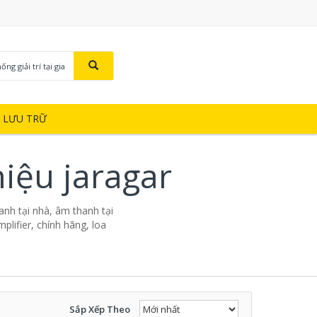
ng giải trí tại gia
Ị LƯU TRỮ
hiệu jaragar
thanh tại nhà, âm thanh tại
mplifier, chính hãng, loa
Sắp Xếp Theo