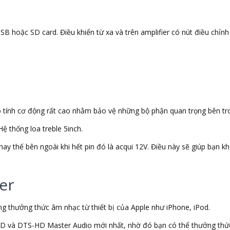
B hoặc SD card. Điều khiển từ xa và trên amplifier có nút điều chỉnh 
ó tính cơ động rất cao nhằm bảo vệ những bộ phận quan trọng bên tro
ệ thống loa treble 5inch.
ay thế bên ngoài khi hết pin đó là acqui 12V. Điều này sẽ giúp bạn kh
er
àng thưởng thức âm nhạc từ thiết bị của Apple như iPhone, iPod.
D và DTS-HD Master Audio mới nhất, nhờ đó bạn có thể thưởng thứ