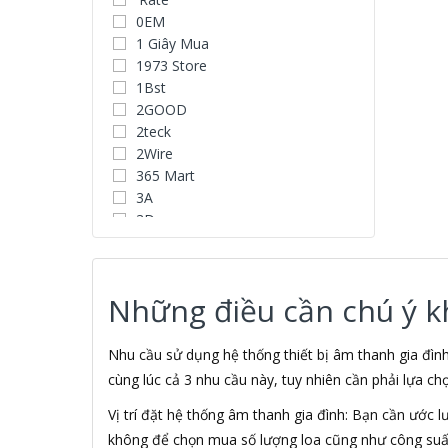
0EM
1 Giây Mua
1973 Store
1Bst
2GOOD
2teck
2Wire
365 Mart
3A
3D
3D Water Speaker
3Dconnexion
3H COMPUTER
Những điều cần chú ý khi
3S
5A systems
7Gift Shop
Nhu cầu sử dụng hệ thống thiết bị âm thanh gia đì
A 100+
cùng lúc cả 3 nhu cầu này, tuy nhiên cần phải lựa ch
A Clock
Vị trí đặt hệ thống âm thanh gia đình: Bạn cần ước 
A & T
không để chọn mua số lượng loa cũng như công suất
AAD