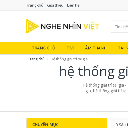
Trang chủ
Giới thiệu
Liên hệ
TRANG CHỦ
TIVI
ÂM THANH
TAI 
Hệ thống giải trí tại gia
Trang chủ
hệ thống gi
Hệ thống giải trí tại gia 
gia, hệ thống giải trí t
CHUYÊN MỤC
0
Sản 