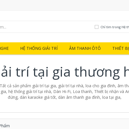
Chỉ tìm trong Hệ thố
NGHE
HỆ THỐNG GIẢI TRÍ
ÂM THANH ÔTÔ
THIẾT B
ải trí tại gia thương 
- Tất cả sản phẩm giải trí tại gia, giải trí tại nhà, loa cho gia đình, âm 
ại gia, hệ thống giải trí tại nhà, Dàn Hi-Fi, Loa thanh, Thiết bị nhận và A
đứng, dàn karaoke giá tốt, dàn âm thanh gia đình, loa tại gia,
Phẩm