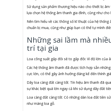
ABCNOVEL
Sử dụng sản phẩm thương hiệu nào cho thiết bị âm t
ABN
lựa chọn hệ thống âm thanh gia đình, cũng như cho 
ACASIS
ACCESS
Nên tìm hiểu về các thông số kĩ thuật của hệ thống 
Accessorize
chuẩn bị mua, cũng như giúp bạn có thể tự mình điề
Acer
ACME MADE
Những sai lầm mà nhiều 
ACNES
trí tại gia
Acnos
ACOUSTIC ENERGY
AD
Loa công suất gấp đôi sẽ to gấp đôi: Vì độ lớn của
ADATA
Các hệ thống âm thanh đã được tích hợp sẵn những t
ADATA USA
cực lớn, có thể gây ảnh hưởng đáng kể đến thính gi
ADDLOGIX
AFOX
Dây loa càng đắt càng tốt: Tín hiệu âm thanh đã qu
Agol
sự khác biệt quá lớn ngay cả khi sử dụng dây đắt tiề
Ai Home
Aibo
Loa càng đắt càng tốt: Có những dàn loa đắt tiền 
Aiborg
như màng loa gỗ.
Aibot