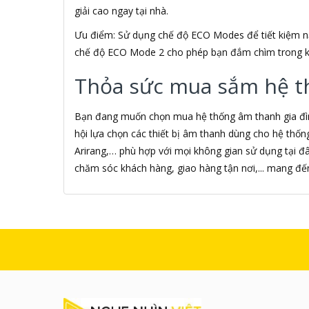
giải cao ngay tại nhà.
Âm nhạc
AMAZON
Ưu điểm: Sử dụng chế độ ECO Modes để tiết kiệm nă
AmazonBasics
chế độ ECO Mode 2 cho phép bạn đắm chìm trong k
AMD
Ami
Thỏa sức mua sắm hệ thố
Amkov
AMLOGIC
Bạn đang muốn chọn mua hệ thống âm thanh gia đình
AMP
hội lựa chọn các thiết bị âm thanh dùng cho hệ thống g
AMPE
AMPED WIRELESS
Arirang,… phù hợp với mọi không gian sử dụng tại đ
Ampere Creations
chăm sóc khách hàng, giao hàng tận nơi,... mang đ
Amuadi
AMY
ANCOM GL
Android
ANDROID BOX
Android Smart TV BOX
Android Theater Streaming
media
Android TIVI BOX