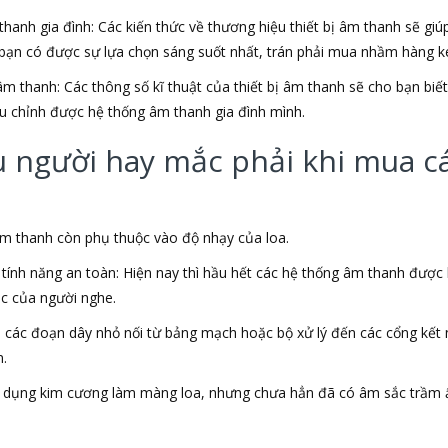
hanh gia đình: Các kiến thức về thương hiệu thiết bị âm thanh sẽ gi
bạn có được sự lựa chọn sáng suốt nhất, trán phải mua nhầm hàng ké
âm thanh: Các thông số kĩ thuật của thiết bị âm thanh sẽ cho bạn bi
u chỉnh được hệ thống âm thanh gia đình mình.
người hay mắc phải khi mua các
 âm thanh còn phụ thuộc vào độ nhạy của loa.
ính năng an toàn: Hiện nay thì hầu hết các hệ thống âm thanh được
ác của người nghe.
a các đoạn dây nhỏ nối từ bảng mạch hoặc bộ xử lý đến các cổng kết
n.
sử dụng kim cương làm màng loa, nhưng chưa hẳn đã có âm sắc trầm 