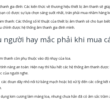
hanh gia đình: Các kiến thức về thương hiệu thiết bị âm thanh sẽ gi
bạn có được sự lựa chọn sáng suốt nhất, trán phải mua nhầm hàng ké
âm thanh: Các thông số kĩ thuật của thiết bị âm thanh sẽ cho bạn bi
u chỉnh được hệ thống âm thanh gia đình mình.
người hay mắc phải khi mua các
 âm thanh còn phụ thuộc vào độ nhạy của loa.
ính năng an toàn: Hiện nay thì hầu hết các hệ thống âm thanh được
ác của người nghe.
a các đoạn dây nhỏ nối từ bảng mạch hoặc bộ xử lý đến các cổng kết
n.
sử dụng kim cương làm màng loa, nhưng chưa hẳn đã có âm sắc trầm 