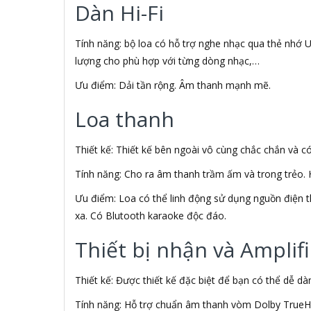
Aiphone Corporation
Dàn Hi-Fi
AIPTEK
Air Mouse
Tính năng: bộ loa có hỗ trợ nghe nhạc qua thẻ nhớ US
Airmouse
lượng cho phù hợp với từng dòng nhạc,…
AIRPORT
AK
Ưu điểm: Dải tần rộng. Âm thanh mạnh mẽ.
AKAI
Aker
Loa thanh
AKG
Akino
Thiết kế: Thiết kế bên ngoài vô cùng chắc chắn và c
AKIRA
Akus
Tính năng: Cho ra âm thanh trầm ấm và trong trẻo. H
Alctron
Ưu điểm: Loa có thể linh động sử dụng nguồn điện th
Alfa Romeo
xa. Có Blutooth karaoke độc đáo.
ALGOZ
Ali Chien Chien
Thiết bị nhận và Amplifi
Allen Heath
ALLOYSEED
Alphun
Thiết kế: Được thiết kế đặc biệt để bạn có thể dễ d
Alpine
Tính năng: Hỗ trợ chuẩn âm thanh vòm Dolby TrueH
Alps