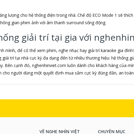
ng lượng cho hệ thống điện trong nhà. Chế độ ECO Mode 1 sẽ thích
hông gian phim ảnh với âm thanh surround sống động.
ng giải trí tại gia với nghenhi
 mình, để có thể xem phim, nghe nhạc hay giải trí karaoke gia đình
iải trí tại nhà cực kỳ đa dạng đến từ nhiều thương hiệu: hệ thống giải 
ây. Bên cạnh đó, nghenhinviet.com luôn dành cho khách hàng của mình
ến cho người dùng một quyết định mua sắm cực kỳ đúng đắn, an toàn 
VỀ NGHE NHÌN VIỆT
CHUYÊN MỤC