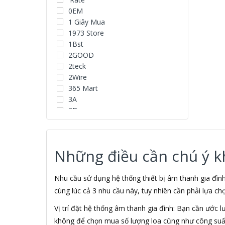
0EM
1 Giây Mua
1973 Store
1Bst
2GOOD
2teck
2Wire
365 Mart
3A
3D
3D Water Speaker
3Dconnexion
3H COMPUTER
Những điều cần chú ý khi
3S
5A systems
7Gift Shop
Nhu cầu sử dụng hệ thống thiết bị âm thanh gia đì
A 100+
cùng lúc cả 3 nhu cầu này, tuy nhiên cần phải lựa ch
A Clock
Vị trí đặt hệ thống âm thanh gia đình: Bạn cần ước 
A & T
không để chọn mua số lượng loa cũng như công suất
AAD