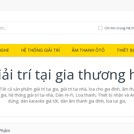
Chỉ tìm trong Hệ thố
NGHE
HỆ THỐNG GIẢI TRÍ
ÂM THANH ÔTÔ
THIẾT B
ải trí tại gia thương
- Tất cả sản phẩm giải trí tại gia, giải trí tại nhà, loa cho gia đình, âm 
ại gia, hệ thống giải trí tại nhà, Dàn Hi-Fi, Loa thanh, Thiết bị nhận và A
đứng, dàn karaoke giá tốt, dàn âm thanh gia đình, loa tại gia,
Phẩm