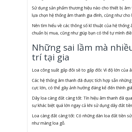
ABCNOVEL
Sử dụng sản phẩm thương hiệu nào cho thiết bị âm t
ABN
lựa chọn hệ thống âm thanh gia đình, cũng như cho 
ACASIS
ACCESS
Nên tìm hiểu về các thông số kĩ thuật của hệ thống 
Accessorize
chuẩn bị mua, cũng như giúp bạn có thể tự mình điề
Acer
ACME MADE
Những sai lầm mà nhiều 
ACNES
trí tại gia
Acnos
ACOUSTIC ENERGY
AD
Loa công suất gấp đôi sẽ to gấp đôi: Vì độ lớn của
ADATA
Các hệ thống âm thanh đã được tích hợp sẵn những t
ADATA USA
cực lớn, có thể gây ảnh hưởng đáng kể đến thính gi
ADDLOGIX
AFOX
Dây loa càng đắt càng tốt: Tín hiệu âm thanh đã qu
Agol
sự khác biệt quá lớn ngay cả khi sử dụng dây đắt tiề
Ai Home
Aibo
Loa càng đắt càng tốt: Có những dàn loa đắt tiền 
Aiborg
như màng loa gỗ.
Aibot