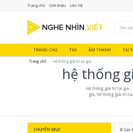
Trang chủ
Giới thiệu
Liên hệ
TRANG CHỦ
TIVI
ÂM THANH
TAI 
Hệ thống giải trí tại gia
Trang chủ
hệ thống gi
Hệ thống giải trí tại gia 
gia, hệ thống giải trí t
CHUYÊN MỤC
0
Sản 