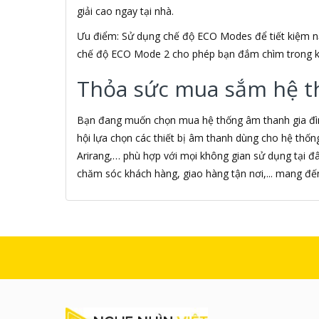
giải cao ngay tại nhà.
Âm nhạc
AMAZON
Ưu điểm: Sử dụng chế độ ECO Modes để tiết kiệm nă
AmazonBasics
chế độ ECO Mode 2 cho phép bạn đắm chìm trong k
AMD
Ami
Thỏa sức mua sắm hệ thố
Amkov
AMLOGIC
Bạn đang muốn chọn mua hệ thống âm thanh gia đình
AMP
hội lựa chọn các thiết bị âm thanh dùng cho hệ thống g
AMPE
AMPED WIRELESS
Arirang,… phù hợp với mọi không gian sử dụng tại đ
Ampere Creations
chăm sóc khách hàng, giao hàng tận nơi,... mang đ
Amuadi
AMY
ANCOM GL
Android
ANDROID BOX
Android Smart TV BOX
Android Theater Streaming
media
Android TIVI BOX