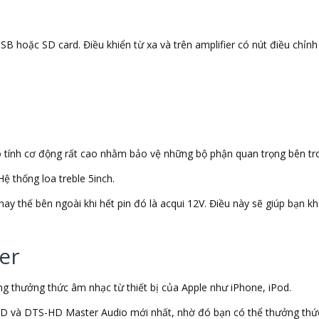
B hoặc SD card. Điều khiển từ xa và trên amplifier có nút điều chỉnh 
ó tính cơ động rất cao nhằm bảo vệ những bộ phận quan trọng bên tro
ệ thống loa treble 5inch.
ay thế bên ngoài khi hết pin đó là acqui 12V. Điều này sẽ giúp bạn kh
er
àng thưởng thức âm nhạc từ thiết bị của Apple như iPhone, iPod.
D và DTS-HD Master Audio mới nhất, nhờ đó bạn có thể thưởng thứ