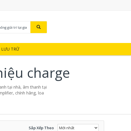
ng giải trí tại gia
Ị LƯU TRỮ
 hiệu charge
thanh tại nhà, âm thanh tại
mplifier, chính hãng, loa
Sắp Xếp Theo