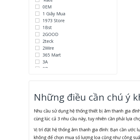
0EM
1 Giây Mua
1973 Store
1Bst
2GOOD
2teck
2Wire
365 Mart
3A
3D
3D Water Speaker
3Dconnexion
3H COMPUTER
Những điều cần chú ý khi
3S
5A systems
7Gift Shop
Nhu cầu sử dụng hệ thống thiết bị âm thanh gia đì
A 100+
cùng lúc cả 3 nhu cầu này, tuy nhiên cần phải lựa ch
A Clock
Vị trí đặt hệ thống âm thanh gia đình: Bạn cần ước 
A & T
không để chọn mua số lượng loa cũng như công suất
AAD