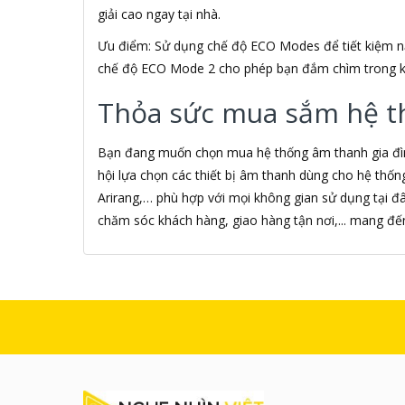
giải cao ngay tại nhà.
Âm nhạc
AMAZON
Ưu điểm: Sử dụng chế độ ECO Modes để tiết kiệm nă
AmazonBasics
chế độ ECO Mode 2 cho phép bạn đắm chìm trong k
AMD
Ami
Thỏa sức mua sắm hệ thố
Amkov
AMLOGIC
Bạn đang muốn chọn mua hệ thống âm thanh gia đình
AMP
hội lựa chọn các thiết bị âm thanh dùng cho hệ thống g
AMPE
AMPED WIRELESS
Arirang,… phù hợp với mọi không gian sử dụng tại đ
Ampere Creations
chăm sóc khách hàng, giao hàng tận nơi,... mang đ
Amuadi
AMY
ANCOM GL
Android
ANDROID BOX
Android Smart TV BOX
Android Theater Streaming
media
Android TIVI BOX