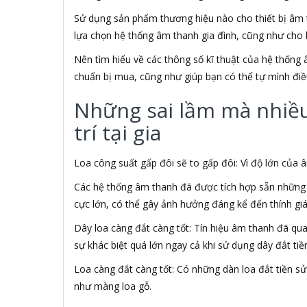
ABCNOVEL
Sử dụng sản phẩm thương hiệu nào cho thiết bị âm t
ABN
lựa chọn hệ thống âm thanh gia đình, cũng như cho 
ACASIS
ACCESS
Nên tìm hiểu về các thông số kĩ thuật của hệ thống 
Accessorize
chuẩn bị mua, cũng như giúp bạn có thể tự mình điề
Acer
ACME MADE
Những sai lầm mà nhiều 
ACNES
trí tại gia
Acnos
ACOUSTIC ENERGY
AD
Loa công suất gấp đôi sẽ to gấp đôi: Vì độ lớn của
ADATA
Các hệ thống âm thanh đã được tích hợp sẵn những t
ADATA USA
cực lớn, có thể gây ảnh hưởng đáng kể đến thính gi
ADDLOGIX
AFOX
Dây loa càng đắt càng tốt: Tín hiệu âm thanh đã qu
Agol
sự khác biệt quá lớn ngay cả khi sử dụng dây đắt tiề
Ai Home
Aibo
Loa càng đắt càng tốt: Có những dàn loa đắt tiền 
Aiborg
như màng loa gỗ.
Aibot