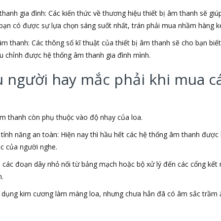
hanh gia đình: Các kiến thức về thương hiệu thiết bị âm thanh sẽ gi
bạn có được sự lựa chọn sáng suốt nhất, trán phải mua nhầm hàng ké
âm thanh: Các thông số kĩ thuật của thiết bị âm thanh sẽ cho bạn bi
u chỉnh được hệ thống âm thanh gia đình mình.
người hay mắc phải khi mua các
 âm thanh còn phụ thuộc vào độ nhạy của loa.
ính năng an toàn: Hiện nay thì hầu hết các hệ thống âm thanh được
ác của người nghe.
a các đoạn dây nhỏ nối từ bảng mạch hoặc bộ xử lý đến các cổng kết
n.
sử dụng kim cương làm màng loa, nhưng chưa hẳn đã có âm sắc trầm 