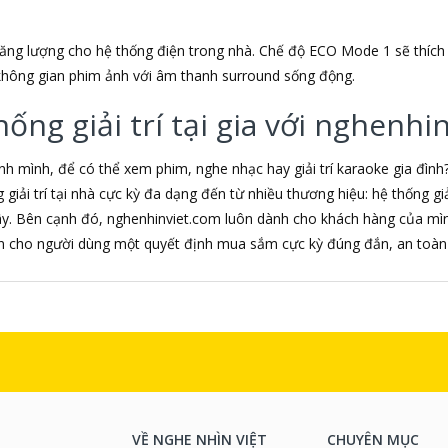
ng lượng cho hệ thống điện trong nhà. Chế độ ECO Mode 1 sẽ thích
hông gian phim ảnh với âm thanh surround sống động.
ng giải trí tại gia với nghenhi
 mình, để có thể xem phim, nghe nhạc hay giải trí karaoke gia đình
iải trí tại nhà cực kỳ đa dạng đến từ nhiều thương hiệu: hệ thống giải 
ây. Bên cạnh đó, nghenhinviet.com luôn dành cho khách hàng của mình
ến cho người dùng một quyết định mua sắm cực kỳ đúng đắn, an toàn 
VỀ NGHE NHÌN VIỆT
CHUYÊN MỤC