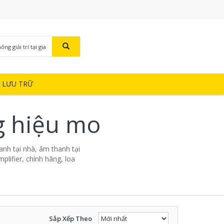
ng giải trí tại gia
Ị LƯU TRỮ
ng hiệu mo
thanh tại nhà, âm thanh tại
mplifier, chính hãng, loa
Sắp Xếp Theo