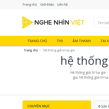
Trang chủ
Giới thiệu
Liên hệ
TRANG CHỦ
TIVI
ÂM THANH
TAI 
Hệ thống giải trí tại gia
Trang chủ
hệ thống 
Hệ thống giải trí tại gia 
gia, hệ thống giải trí t
CHUYÊN MỤC
0
Sản 