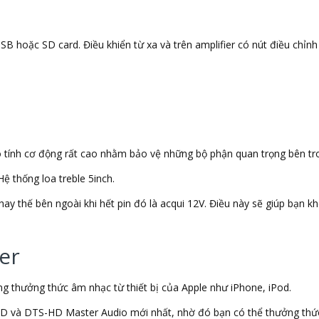
B hoặc SD card. Điều khiển từ xa và trên amplifier có nút điều chỉnh 
ó tính cơ động rất cao nhằm bảo vệ những bộ phận quan trọng bên tro
ệ thống loa treble 5inch.
ay thế bên ngoài khi hết pin đó là acqui 12V. Điều này sẽ giúp bạn kh
er
àng thưởng thức âm nhạc từ thiết bị của Apple như iPhone, iPod.
D và DTS-HD Master Audio mới nhất, nhờ đó bạn có thể thưởng thứ