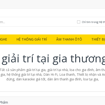
Chỉ tìm trong Hệ thố
NGHE
HỆ THỐNG GIẢI TRÍ
ÂM THANH ÔTÔ
THIẾT B
giải trí tại gia thươ
- Tất cả sản phẩm giải trí tại gia, giải trí tại nhà, loa cho gia đình, âm 
ại gia, hệ thống giải trí tại nhà, Dàn Hi-Fi, Loa thanh, Thiết bị nhận và A
đứng, dàn karaoke giá tốt, dàn âm thanh gia đình, loa tại gia,
Phẩm