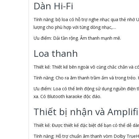
Aiphone Corporation
Dàn Hi-Fi
AIPTEK
Air Mouse
Tính năng: bộ loa có hỗ trợ nghe nhạc qua thẻ nhớ US
Airmouse
lượng cho phù hợp với từng dòng nhạc,…
AIRPORT
AK
Ưu điểm: Dải tần rộng. Âm thanh mạnh mẽ.
AKAI
Aker
Loa thanh
AKG
Akino
Thiết kế: Thiết kế bên ngoài vô cùng chắc chắn và c
AKIRA
Akus
Tính năng: Cho ra âm thanh trầm ấm và trong trẻo. H
Alctron
Ưu điểm: Loa có thể linh động sử dụng nguồn điện th
Alfa Romeo
xa. Có Blutooth karaoke độc đáo.
ALGOZ
Ali Chien Chien
Thiết bị nhận và Amplifi
Allen Heath
ALLOYSEED
Alphun
Thiết kế: Được thiết kế đặc biệt để bạn có thể dễ d
Alpine
Tính năng: Hỗ trợ chuẩn âm thanh vòm Dolby TrueH
Alps