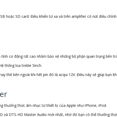
B hoặc SD card. Điều khiển từ xa và trên amplifier có nút điều chỉnh 
ó tính cơ động rất cao nhằm bảo vệ những bộ phận quan trọng bên tro
ệ thống loa treble 5inch.
ay thế bên ngoài khi hết pin đó là acqui 12V. Điều này sẽ giúp bạn kh
er
àng thưởng thức âm nhạc từ thiết bị của Apple như iPhone, iPod.
D và DTS-HD Master Audio mới nhất, nhờ đó bạn có thể thưởng thứ