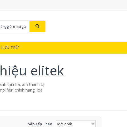
ng giải trí tại gia
Ị LƯU TRỮ
 hiệu elitek
thanh tại nhà, âm thanh tại
mplifier, chính hãng, loa
Sắp Xếp Theo