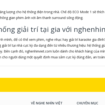
ng lượng cho hệ thống điện trong nhà. Chế độ ECO Mode 1 sẽ thích
hông gian phim ảnh với âm thanh surround sống động.
ng giải trí tại gia với nghenhi
 mình, để có thể xem phim, nghe nhạc hay giải trí karaoke gia đình
iải trí tại nhà cực kỳ đa dạng đến từ nhiều thương hiệu: hệ thống giải 
ây. Bên cạnh đó, nghenhinviet.com luôn dành cho khách hàng của mình
ến cho người dùng một quyết định mua sắm cực kỳ đúng đắn, an toàn 
VỀ NGHE NHÌN VIỆT
CHUYÊN MỤC