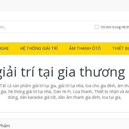
Chỉ tìm trong Hệ thố
NGHE
HỆ THỐNG GIẢI TRÍ
ÂM THANH ÔTÔ
THIẾT B
ải trí tại gia thương
- Tất cả sản phẩm giải trí tại gia, giải trí tại nhà, loa cho gia đình, âm 
ại gia, hệ thống giải trí tại nhà, Dàn Hi-Fi, Loa thanh, Thiết bị nhận và A
đứng, dàn karaoke giá tốt, dàn âm thanh gia đình, loa tại gia,
Phẩm