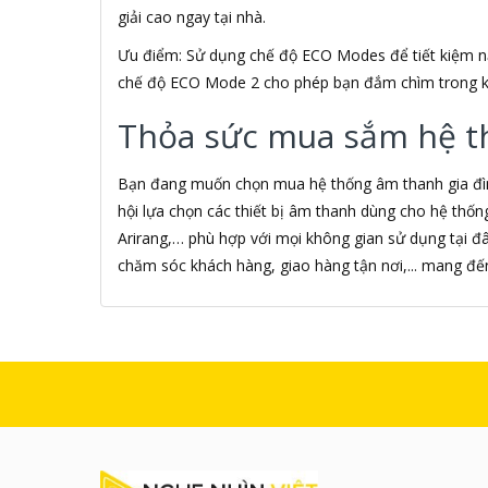
giải cao ngay tại nhà.
Âm nhạc
AMAZON
Ưu điểm: Sử dụng chế độ ECO Modes để tiết kiệm nă
AmazonBasics
chế độ ECO Mode 2 cho phép bạn đắm chìm trong k
AMD
Ami
Thỏa sức mua sắm hệ thố
Amkov
AMLOGIC
Bạn đang muốn chọn mua hệ thống âm thanh gia đình
AMP
hội lựa chọn các thiết bị âm thanh dùng cho hệ thống g
AMPE
AMPED WIRELESS
Arirang,… phù hợp với mọi không gian sử dụng tại đ
Ampere Creations
chăm sóc khách hàng, giao hàng tận nơi,... mang đ
Amuadi
AMY
ANCOM GL
Android
ANDROID BOX
Android Smart TV BOX
Android Theater Streaming
media
Android TIVI BOX