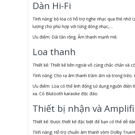
Aiphone Corporation
Dàn Hi-Fi
AIPTEK
Air Mouse
Tính năng: bộ loa có hỗ trợ nghe nhạc qua thẻ nhớ US
Airmouse
lượng cho phù hợp với từng dòng nhạc,…
AIRPORT
AK
Ưu điểm: Dải tần rộng. Âm thanh mạnh mẽ.
AKAI
Aker
Loa thanh
AKG
Akino
Thiết kế: Thiết kế bên ngoài vô cùng chắc chắn và c
AKIRA
Akus
Tính năng: Cho ra âm thanh trầm ấm và trong trẻo. H
Alctron
Ưu điểm: Loa có thể linh động sử dụng nguồn điện th
Alfa Romeo
xa. Có Blutooth karaoke độc đáo.
ALGOZ
Ali Chien Chien
Thiết bị nhận và Amplifi
Allen Heath
ALLOYSEED
Alphun
Thiết kế: Được thiết kế đặc biệt để bạn có thể dễ d
Alpine
Tính năng: Hỗ trợ chuẩn âm thanh vòm Dolby TrueH
Alps