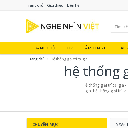
Trang chủ
Giới thiệu
Liên hệ
TRANG CHỦ
TIVI
ÂM THANH
TAI 
Hệ thống giải trí tại gia
Trang chủ
hệ thống gi
Hệ thống giải trí tại gia 
gia, hệ thống giải trí t
CHUYÊN MỤC
0
Sản 