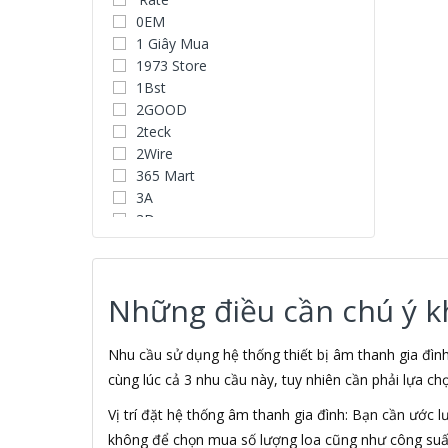
0EM
1 Giây Mua
1973 Store
1Bst
2GOOD
2teck
2Wire
365 Mart
3A
3D
3D Water Speaker
3Dconnexion
3H COMPUTER
Những điều cần chú ý khi
3S
5A systems
7Gift Shop
Nhu cầu sử dụng hệ thống thiết bị âm thanh gia đì
A 100+
cùng lúc cả 3 nhu cầu này, tuy nhiên cần phải lựa ch
A Clock
Vị trí đặt hệ thống âm thanh gia đình: Bạn cần ước 
A & T
không để chọn mua số lượng loa cũng như công suất
AAD