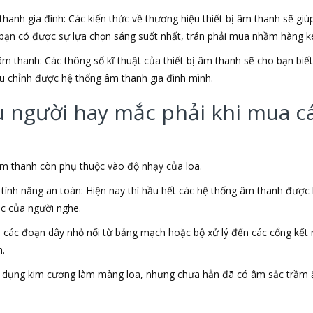
hanh gia đình: Các kiến thức về thương hiệu thiết bị âm thanh sẽ gi
bạn có được sự lựa chọn sáng suốt nhất, trán phải mua nhầm hàng ké
âm thanh: Các thông số kĩ thuật của thiết bị âm thanh sẽ cho bạn bi
u chỉnh được hệ thống âm thanh gia đình mình.
người hay mắc phải khi mua các
 âm thanh còn phụ thuộc vào độ nhạy của loa.
ính năng an toàn: Hiện nay thì hầu hết các hệ thống âm thanh được
ác của người nghe.
a các đoạn dây nhỏ nối từ bảng mạch hoặc bộ xử lý đến các cổng kết
n.
sử dụng kim cương làm màng loa, nhưng chưa hẳn đã có âm sắc trầm 