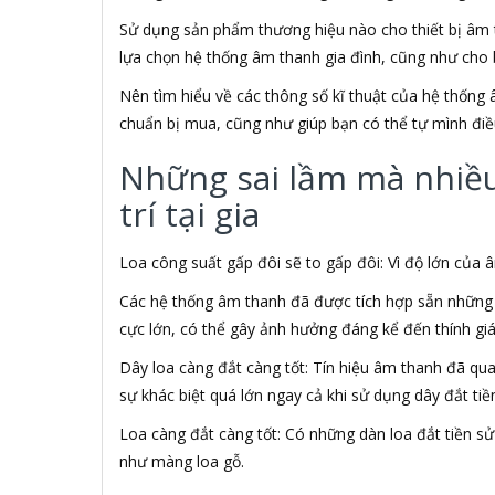
ABCNOVEL
Sử dụng sản phẩm thương hiệu nào cho thiết bị âm t
ABN
lựa chọn hệ thống âm thanh gia đình, cũng như cho 
ACASIS
ACCESS
Nên tìm hiểu về các thông số kĩ thuật của hệ thống 
Accessorize
chuẩn bị mua, cũng như giúp bạn có thể tự mình điề
Acer
ACME MADE
Những sai lầm mà nhiều 
ACNES
trí tại gia
Acnos
ACOUSTIC ENERGY
AD
Loa công suất gấp đôi sẽ to gấp đôi: Vì độ lớn của
ADATA
Các hệ thống âm thanh đã được tích hợp sẵn những t
ADATA USA
cực lớn, có thể gây ảnh hưởng đáng kể đến thính gi
ADDLOGIX
AFOX
Dây loa càng đắt càng tốt: Tín hiệu âm thanh đã qu
Agol
sự khác biệt quá lớn ngay cả khi sử dụng dây đắt tiề
Ai Home
Aibo
Loa càng đắt càng tốt: Có những dàn loa đắt tiền 
Aiborg
như màng loa gỗ.
Aibot