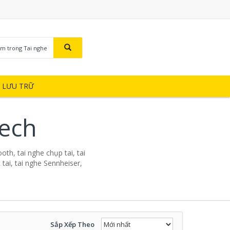
ìm trong Tai nghe
Ị LƯU TRỮ
tech
oth, tai nghe chụp tai, tai
tai, tai nghe Sennheiser,
Sắp Xếp Theo