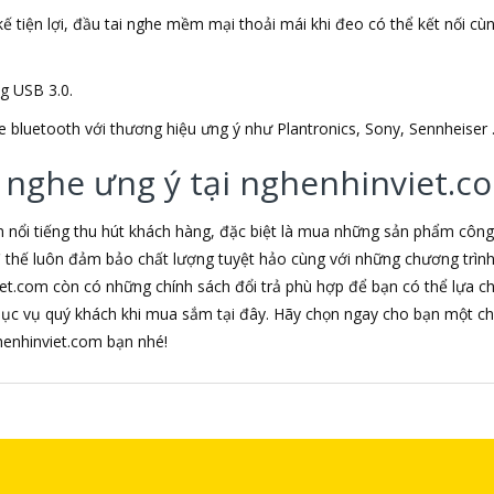
ế tiện lợi, đầu tai nghe mềm mại thoải mái khi đeo có thể kết nối cùng 
ng USB 3.0.
e bluetooth với thương hiệu ưng ý như Plantronics, Sony, Sennheiser 
 nghe ưng ý tại nghenhinviet.c
m nổi tiếng thu hút khách hàng, đặc biệt là mua những sản phẩm côn
 vì thế luôn đảm bảo chất lượng tuyệt hảo cùng với những chương trì
iet.com còn có những chính sách đổi trả phù hợp để bạn có thể lựa 
hục vụ quý khách khi mua sắm tại đây. Hãy chọn ngay cho bạn một ch
nghenhinviet.com bạn nhé!