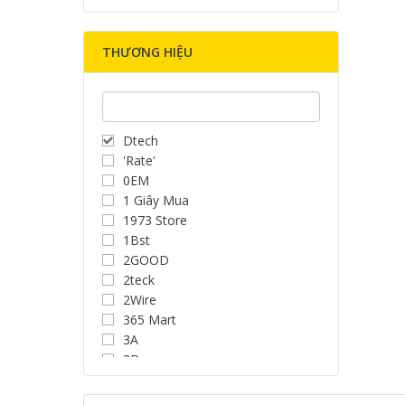
THƯƠNG HIỆU
Dtech
'Rate'
0EM
1 Giây Mua
1973 Store
1Bst
2GOOD
2teck
2Wire
365 Mart
3A
3D
3D Water Speaker
3Dconnexion