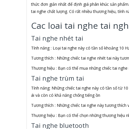
ADATA USA
thức đơn giản nhất để định giá phân khúc sản phẩm.
ADDLOGIX
tai nghe chất lượng. Có rất nhiều thương hiệu, tính
AFOX
Agol
Cac loai tai nghe tai n
Ai Home
Aibo
Tai nghe nhét tai
Aiborg
Aibot
Tính năng : Loại tai nghe này có tần số khoảng 10 Hz
Aiphone Corporation
Tương thích : Những chiếc tai nghe nhét tai này tươ
AIPTEK
Air Mouse
Thương hiệu : Bạn có thể mua những chiếc tai nghe 
Airmouse
Tai nghe trùm tai
AIRPORT
AK
Tính năng: Những chiếc tai nghe này có tần số từ 10
AKAI
ái và còn có khả năng chống tiếng ồn
Aker
AKG
Tương thích : Những chiếc tai nghe này tương thích 
Akino
Thương hiệu : Bạn có thể chọn những thương hiệu nh
AKIRA
Akus
Tai nghe bluetooth
Alctron