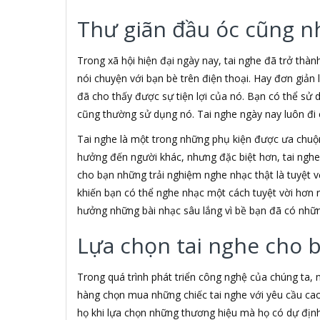
3H COMPUTER
Thư giãn đầu óc cũng n
3S
5A systems
7Gift Shop
Trong xã hội hiện đại ngày nay, tai nghe đã trở thàn
A 100+
nói chuyện với bạn bè trên điện thoại. Hay đơn giản
A Clock
đã cho thấy được sự tiện lợi của nó. Bạn có thể sử 
A & T
cũng thường sử dụng nó. Tai nghe ngày nay luôn đi c
AAD
ABCNOVEL
Tai nghe là một trong những phụ kiện được ưa chu
ABN
hưởng đến người khác, nhưng đặc biệt hơn, tai ngh
ACASIS
cho bạn những trải nghiệm nghe nhạc thật là tuyệt vờ
ACCESS
khiến bạn có thể nghe nhạc một cách tuyệt vời hơn 
Accessorize
hưởng những bài nhạc sâu lắng vì bề bạn đã có nhữn
Acer
ACME MADE
Lựa chọn tai nghe cho 
ACNES
Acnos
Trong quá trình phát triển công nghệ của chúng ta,
ACOUSTIC ENERGY
AD
hàng chọn mua những chiếc tai nghe với yêu cầu cao
ADATA
họ khi lựa chọn những thương hiệu mà họ có dự định 