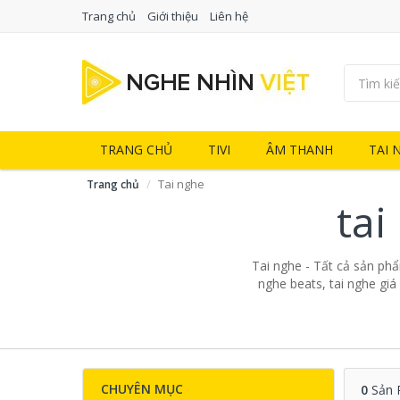
Trang chủ
Giới thiệu
Liên hệ
TRANG CHỦ
TIVI
ÂM THANH
TAI 
Tai nghe
Trang chủ
tai
Tai nghe - Tất cả sản phẩm
nghe beats, tai nghe giá
CHUYÊN MỤC
0
Sản 