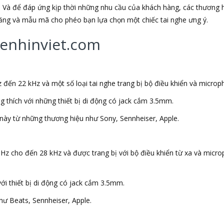
 Và để đáp ứng kịp thời những nhu cầu của khách hàng, các thương h
 năng và mẫu mã cho phéo bạn lựa chọn một chiếc tai nghe ưng ý.
ghenhinviet.com
 đến 22 kHz và một số loại tai nghe trang bị bộ điều khiển và microp
ng thích với những thiết bị di động có jack cắm 3.5mm.
này từ những thương hiệu như Sony, Sennheiser, Apple.
 Hz cho đến 28 kHz và được trang bị với bộ điều khiển từ xa và micr
với thiết bị di động có jack cắm 3.5mm.
ư Beats, Sennheiser, Apple.