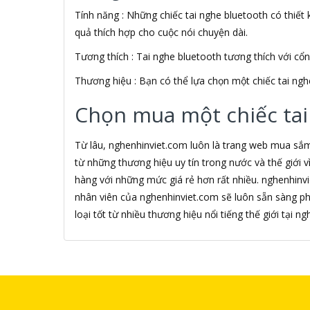
Tính năng : Những chiếc tai nghe bluetooth có thiết k
Alfa Romeo
ALGOZ
quả thích hợp cho cuộc nói chuyện dài.
Ali Chien Chien
Tương thích : Tai nghe bluetooth tương thích với cổ
Allen Heath
ALLOYSEED
Thương hiệu : Bạn có thể lựa chọn một chiếc tai ngh
Alphun
Alpine
Chọn mua một chiếc tai
Alps
Âm nhạc
Từ lâu, nghenhinviet.com luôn là trang web mua sắ
AMAZON
từ những thương hiệu uy tín trong nước và thế giới
AmazonBasics
hàng với những mức giá rẻ hơn rất nhiều. nghenhinv
AMD
nhân viên của nghenhinviet.com sẽ luôn sẵn sàng p
Ami
Amkov
loại tốt từ nhiều thương hiệu nổi tiếng thế giới tại 
AMLOGIC
AMP
AMPE
AMPED WIRELESS
Ampere Creations
Amuadi