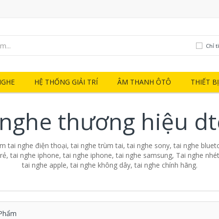
Chỉ t
NGHE
HỆ THỐNG GIẢI TRÍ
ÂM THANH ÔTÔ
THIẾT B
 nghe thương hiệu d
 tai nghe điện thoại, tai nghe trùm tai, tai nghe sony, tai nghe blueto
 rẻ, tai nghe iphone, tai nghe iphone, tai nghe samsung, Tai nghe nhét 
tai nghe apple, tai nghe không dây, tai nghe chính hãng.
Phẩm