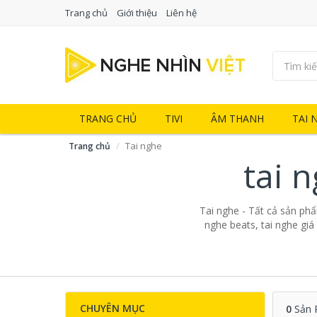
Trang chủ
Giới thiệu
Liên hệ
TRANG CHỦ
TIVI
ÂM THANH
TAI 
Tai nghe
Trang chủ
tai 
Tai nghe - Tất cả sản phẩm
nghe beats, tai nghe giá
CHUYÊN MỤC
0
Sản 