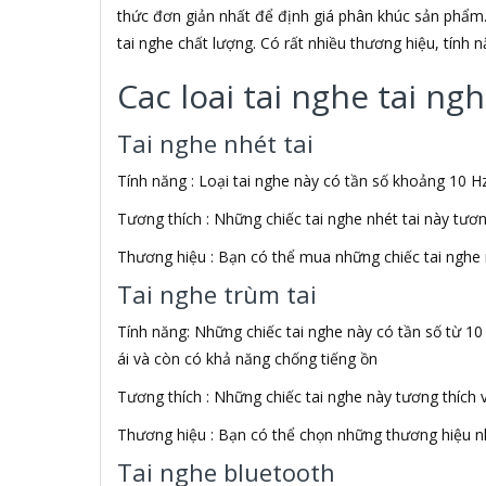
ADATA USA
thức đơn giản nhất để định giá phân khúc sản phẩm.
ADDLOGIX
tai nghe chất lượng. Có rất nhiều thương hiệu, tính
AFOX
Agol
Cac loai tai nghe tai n
Ai Home
Aibo
Tai nghe nhét tai
Aiborg
Aibot
Tính năng : Loại tai nghe này có tần số khoảng 10 Hz
Aiphone Corporation
Tương thích : Những chiếc tai nghe nhét tai này tươ
AIPTEK
Air Mouse
Thương hiệu : Bạn có thể mua những chiếc tai nghe 
Airmouse
Tai nghe trùm tai
AIRPORT
AK
Tính năng: Những chiếc tai nghe này có tần số từ 10
AKAI
ái và còn có khả năng chống tiếng ồn
Aker
AKG
Tương thích : Những chiếc tai nghe này tương thích 
Akino
Thương hiệu : Bạn có thể chọn những thương hiệu nh
AKIRA
Akus
Tai nghe bluetooth
Alctron