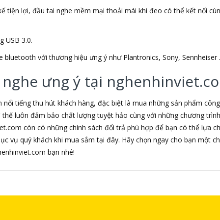
ế tiện lợi, đầu tai nghe mềm mại thoải mái khi đeo có thể kết nối cùng 
ng USB 3.0.
e bluetooth với thương hiệu ưng ý như Plantronics, Sony, Sennheiser 
 nghe ưng ý tại nghenhinviet.c
m nổi tiếng thu hút khách hàng, đặc biệt là mua những sản phẩm côn
 vì thế luôn đảm bảo chất lượng tuyệt hảo cùng với những chương trì
iet.com còn có những chính sách đổi trả phù hợp để bạn có thể lựa 
hục vụ quý khách khi mua sắm tại đây. Hãy chọn ngay cho bạn một ch
nghenhinviet.com bạn nhé!