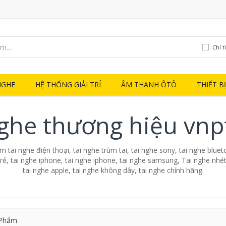
Chỉ t
NGHE
HỆ THỐNG GIẢI TRÍ
ÂM THANH ÔTÔ
THIẾT B
nghe thương hiệu vnp
 tai nghe điện thoại, tai nghe trùm tai, tai nghe sony, tai nghe blueto
 rẻ, tai nghe iphone, tai nghe iphone, tai nghe samsung, Tai nghe nhét 
tai nghe apple, tai nghe không dây, tai nghe chính hãng.
Phẩm