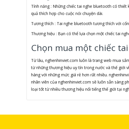
Tính năng : Những chiếc tai nghe bluetooth có thiết k
Alfa Romeo
ALGOZ
quả thích hợp cho cuộc nói chuyện dài.
Ali Chien Chien
Tương thích : Tai nghe bluetooth tương thích với cổ
Allen Heath
ALLOYSEED
Thương hiệu : Bạn có thể lựa chọn một chiếc tai ngh
Alphun
Alpine
Chọn mua một chiếc tai
Alps
Âm nhạc
Từ lâu, nghenhinviet.com luôn là trang web mua sắ
AMAZON
từ những thương hiệu uy tín trong nước và thế giới
AmazonBasics
hàng với những mức giá rẻ hơn rất nhiều. nghenhinv
AMD
nhân viên của nghenhinviet.com sẽ luôn sẵn sàng p
Ami
Amkov
loại tốt từ nhiều thương hiệu nổi tiếng thế giới tại 
AMLOGIC
AMP
AMPE
AMPED WIRELESS
Ampere Creations
Amuadi