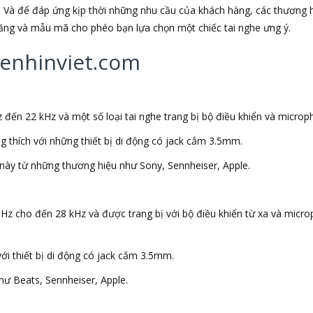
 Và để đáp ứng kịp thời những nhu cầu của khách hàng, các thương h
 năng và mẫu mã cho phéo bạn lựa chọn một chiếc tai nghe ưng ý.
ghenhinviet.com
 đến 22 kHz và một số loại tai nghe trang bị bộ điều khiển và microp
ng thích với những thiết bị di động có jack cắm 3.5mm.
này từ những thương hiệu như Sony, Sennheiser, Apple.
 Hz cho đến 28 kHz và được trang bị với bộ điều khiển từ xa và micr
với thiết bị di động có jack cắm 3.5mm.
ư Beats, Sennheiser, Apple.