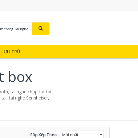
ìm trong Tai nghe
Ị LƯU TRỮ
t box
oth, tai nghe chụp tai, tai
tai, tai nghe Sennheiser,
Sắp Xếp Theo