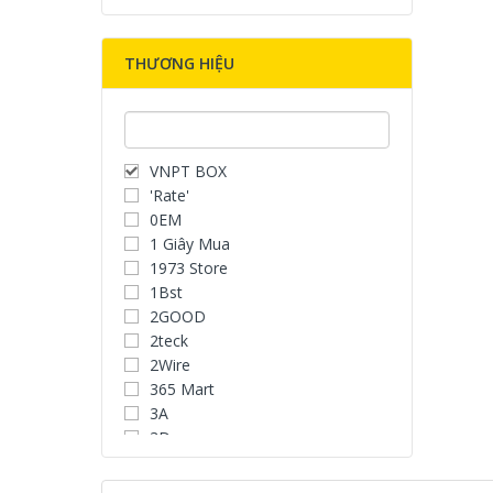
THƯƠNG HIỆU
VNPT BOX
'Rate'
0EM
1 Giây Mua
1973 Store
1Bst
2GOOD
2teck
2Wire
365 Mart
3A
3D
3D Water Speaker
3Dconnexion