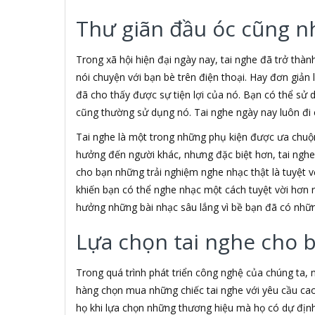
3H COMPUTER
Thư giãn đầu óc cũng n
3S
5A systems
7Gift Shop
Trong xã hội hiện đại ngày nay, tai nghe đã trở thàn
A 100+
nói chuyện với bạn bè trên điện thoại. Hay đơn giản
A Clock
đã cho thấy được sự tiện lợi của nó. Bạn có thể sử 
A & T
cũng thường sử dụng nó. Tai nghe ngày nay luôn đi c
AAD
ABCNOVEL
Tai nghe là một trong những phụ kiện được ưa chu
ABN
hưởng đến người khác, nhưng đặc biệt hơn, tai ngh
ACASIS
cho bạn những trải nghiệm nghe nhạc thật là tuyệt vờ
ACCESS
khiến bạn có thể nghe nhạc một cách tuyệt vời hơn 
Accessorize
hưởng những bài nhạc sâu lắng vì bề bạn đã có nhữn
Acer
ACME MADE
Lựa chọn tai nghe cho 
ACNES
Acnos
Trong quá trình phát triển công nghệ của chúng ta,
ACOUSTIC ENERGY
AD
hàng chọn mua những chiếc tai nghe với yêu cầu cao
ADATA
họ khi lựa chọn những thương hiệu mà họ có dự định 