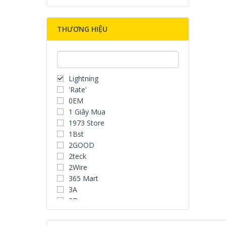
THƯƠNG HIỆU
Lightning
'Rate'
0EM
1 Giây Mua
1973 Store
1Bst
2GOOD
2teck
2Wire
365 Mart
3A
3D
3D Water Speaker
3Dconnexion