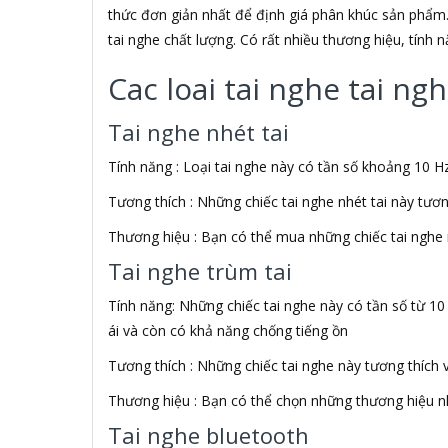
ADATA USA
thức đơn giản nhất để định giá phân khúc sản phẩm.
ADDLOGIX
tai nghe chất lượng. Có rất nhiều thương hiệu, tính
AFOX
Agol
Cac loai tai nghe tai n
Ai Home
Aibo
Tai nghe nhét tai
Aiborg
Aibot
Tính năng : Loại tai nghe này có tần số khoảng 10 Hz
Aiphone Corporation
Tương thích : Những chiếc tai nghe nhét tai này tươ
AIPTEK
Air Mouse
Thương hiệu : Bạn có thể mua những chiếc tai nghe 
Airmouse
Tai nghe trùm tai
AIRPORT
AK
Tính năng: Những chiếc tai nghe này có tần số từ 10
AKAI
ái và còn có khả năng chống tiếng ồn
Aker
AKG
Tương thích : Những chiếc tai nghe này tương thích 
Akino
Thương hiệu : Bạn có thể chọn những thương hiệu nh
AKIRA
Akus
Tai nghe bluetooth
Alctron