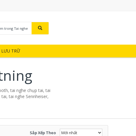
ìm trong Tai nghe
Ị LƯU TRỮ
tning
oth, tai nghe chụp tai, tai
tai, tai nghe Sennheiser,
Sắp Xếp Theo