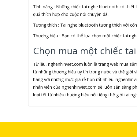
Tính năng : Những chiếc tai nghe bluetooth có thiết k
Alfa Romeo
ALGOZ
quả thích hợp cho cuộc nói chuyện dài.
Ali Chien Chien
Tương thích : Tai nghe bluetooth tương thích với cổ
Allen Heath
ALLOYSEED
Thương hiệu : Bạn có thể lựa chọn một chiếc tai ngh
Alphun
Alpine
Chọn mua một chiếc tai
Alps
Âm nhạc
Từ lâu, nghenhinviet.com luôn là trang web mua sắ
AMAZON
từ những thương hiệu uy tín trong nước và thế giới
AmazonBasics
hàng với những mức giá rẻ hơn rất nhiều. nghenhinv
AMD
nhân viên của nghenhinviet.com sẽ luôn sẵn sàng p
Ami
Amkov
loại tốt từ nhiều thương hiệu nổi tiếng thế giới tại 
AMLOGIC
AMP
AMPE
AMPED WIRELESS
Ampere Creations
Amuadi