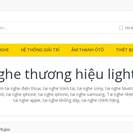
Chỉ t
NGHE
HỆ THỐNG GIẢI TRÍ
ÂM THANH ÔTÔ
THIẾT B
nghe thương hiệu ligh
 tai nghe điện thoại, tai nghe trùm tai, tai nghe sony, tai nghe blueto
 rẻ, tai nghe iphone, tai nghe iphone, tai nghe samsung, Tai nghe nhét 
tai nghe apple, tai nghe không dây, tai nghe chính hãng.
Phẩm