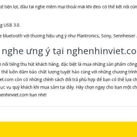
ế tiện lợi, đầu tai nghe mềm mại thoải mái khi đeo có thể kết nối cùng 
ng USB 3.0.
e bluetooth với thương hiệu ưng ý như Plantronics, Sony, Sennheiser 
 nghe ưng ý tại nghenhinviet.c
m nổi tiếng thu hút khách hàng, đặc biệt là mua những sản phẩm côn
 vì thế luôn đảm bảo chất lượng tuyệt hảo cùng với những chương trì
iet.com còn có những chính sách đổi trả phù hợp để bạn có thể lựa 
hục vụ quý khách khi mua sắm tại đây. Hãy chọn ngay cho bạn một ch
nghenhinviet.com bạn nhé!