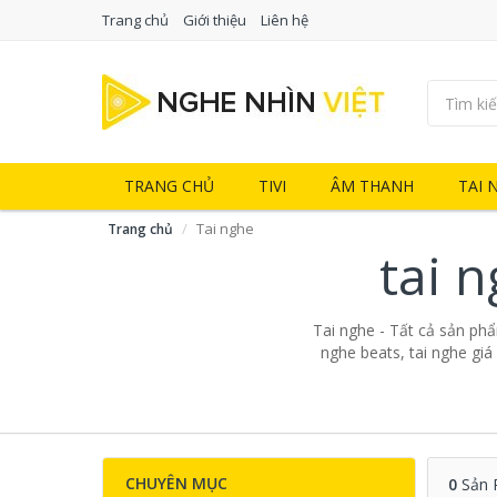
Trang chủ
Giới thiệu
Liên hệ
TRANG CHỦ
TIVI
ÂM THANH
TAI 
Tai nghe
Trang chủ
tai 
Tai nghe - Tất cả sản phẩm
nghe beats, tai nghe giá
CHUYÊN MỤC
0
Sản 