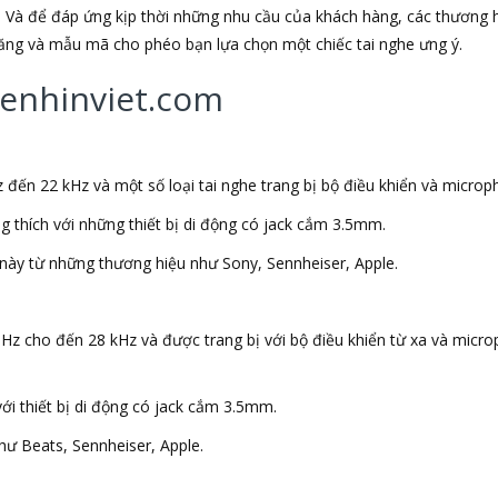
 Và để đáp ứng kịp thời những nhu cầu của khách hàng, các thương h
 năng và mẫu mã cho phéo bạn lựa chọn một chiếc tai nghe ưng ý.
ghenhinviet.com
 đến 22 kHz và một số loại tai nghe trang bị bộ điều khiển và microp
ng thích với những thiết bị di động có jack cắm 3.5mm.
này từ những thương hiệu như Sony, Sennheiser, Apple.
 Hz cho đến 28 kHz và được trang bị với bộ điều khiển từ xa và micr
với thiết bị di động có jack cắm 3.5mm.
ư Beats, Sennheiser, Apple.