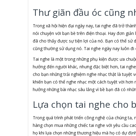
3H COMPUTER
Thư giãn đầu óc cũng n
3S
5A systems
7Gift Shop
Trong xã hội hiện đại ngày nay, tai nghe đã trở thàn
A 100+
nói chuyện với bạn bè trên điện thoại. Hay đơn giản
A Clock
đã cho thấy được sự tiện lợi của nó. Bạn có thể sử 
A & T
cũng thường sử dụng nó. Tai nghe ngày nay luôn đi c
AAD
ABCNOVEL
Tai nghe là một trong những phụ kiện được ưa chu
ABN
hưởng đến người khác, nhưng đặc biệt hơn, tai ngh
ACASIS
cho bạn những trải nghiệm nghe nhạc thật là tuyệt vờ
ACCESS
khiến bạn có thể nghe nhạc một cách tuyệt vời hơn 
Accessorize
hưởng những bài nhạc sâu lắng vì bề bạn đã có nhữn
Acer
ACME MADE
Lựa chọn tai nghe cho 
ACNES
Acnos
Trong quá trình phát triển công nghệ của chúng ta,
ACOUSTIC ENERGY
AD
hàng chọn mua những chiếc tai nghe với yêu cầu cao
ADATA
họ khi lựa chọn những thương hiệu mà họ có dự định 