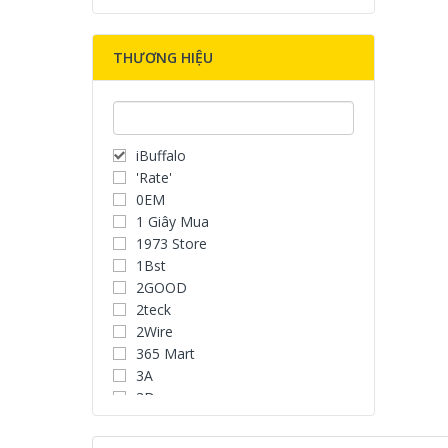
THƯƠNG HIỆU
iBuffalo
'Rate'
0EM
1 Giây Mua
1973 Store
1Bst
2GOOD
2teck
2Wire
365 Mart
3A
3D
3D Water Speaker
3Dconnexion