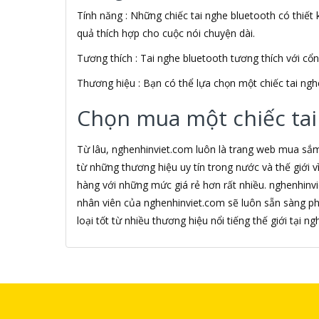
Tính năng : Những chiếc tai nghe bluetooth có thiết k
Alfa Romeo
ALGOZ
quả thích hợp cho cuộc nói chuyện dài.
Ali Chien Chien
Tương thích : Tai nghe bluetooth tương thích với cổ
Allen Heath
ALLOYSEED
Thương hiệu : Bạn có thể lựa chọn một chiếc tai ngh
Alphun
Alpine
Chọn mua một chiếc tai
Alps
Âm nhạc
Từ lâu, nghenhinviet.com luôn là trang web mua sắ
AMAZON
từ những thương hiệu uy tín trong nước và thế giới
AmazonBasics
hàng với những mức giá rẻ hơn rất nhiều. nghenhinv
AMD
nhân viên của nghenhinviet.com sẽ luôn sẵn sàng p
Ami
Amkov
loại tốt từ nhiều thương hiệu nổi tiếng thế giới tại 
AMLOGIC
AMP
AMPE
AMPED WIRELESS
Ampere Creations
Amuadi