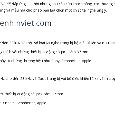
 Và để đáp ứng kịp thời những nhu cầu của khách hàng, các thương h
 năng và mẫu mã cho phéo bạn lựa chọn một chiếc tai nghe ưng ý.
ghenhinviet.com
 đến 22 kHz và một số loại tai nghe trang bị bộ điều khiển và microp
ng thích với những thiết bị di động có jack cắm 3.5mm.
này từ những thương hiệu như Sony, Sennheiser, Apple.
 Hz cho đến 28 kHz và được trang bị với bộ điều khiển từ xa và micr
với thiết bị di động có jack cắm 3.5mm.
ư Beats, Sennheiser, Apple.