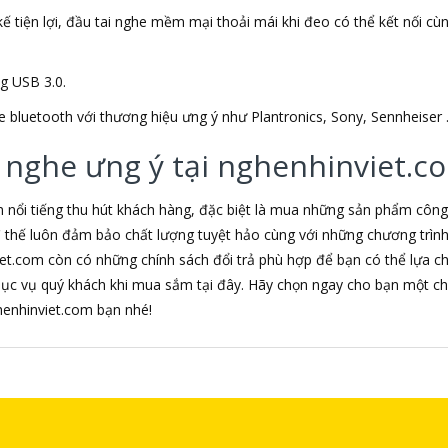
ế tiện lợi, đầu tai nghe mềm mại thoải mái khi đeo có thể kết nối cùng 
ng USB 3.0.
e bluetooth với thương hiệu ưng ý như Plantronics, Sony, Sennheiser 
 nghe ưng ý tại nghenhinviet.c
m nổi tiếng thu hút khách hàng, đặc biệt là mua những sản phẩm côn
 vì thế luôn đảm bảo chất lượng tuyệt hảo cùng với những chương trì
iet.com còn có những chính sách đổi trả phù hợp để bạn có thể lựa 
hục vụ quý khách khi mua sắm tại đây. Hãy chọn ngay cho bạn một ch
nghenhinviet.com bạn nhé!