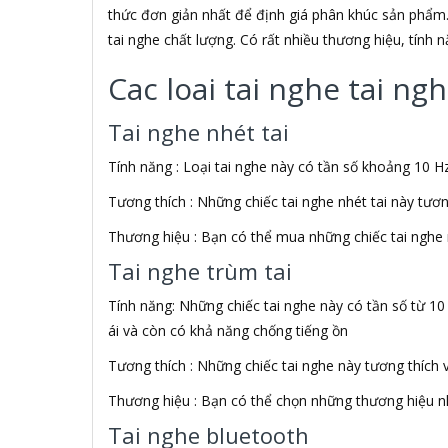
ADATA USA
thức đơn giản nhất để định giá phân khúc sản phẩm.
ADDLOGIX
tai nghe chất lượng. Có rất nhiều thương hiệu, tính
AFOX
Agol
Cac loai tai nghe tai n
Ai Home
Aibo
Tai nghe nhét tai
Aiborg
Aibot
Tính năng : Loại tai nghe này có tần số khoảng 10 Hz
Aiphone Corporation
Tương thích : Những chiếc tai nghe nhét tai này tươ
AIPTEK
Air Mouse
Thương hiệu : Bạn có thể mua những chiếc tai nghe 
Airmouse
Tai nghe trùm tai
AIRPORT
AK
Tính năng: Những chiếc tai nghe này có tần số từ 10
AKAI
ái và còn có khả năng chống tiếng ồn
Aker
AKG
Tương thích : Những chiếc tai nghe này tương thích 
Akino
Thương hiệu : Bạn có thể chọn những thương hiệu nh
AKIRA
Akus
Tai nghe bluetooth
Alctron