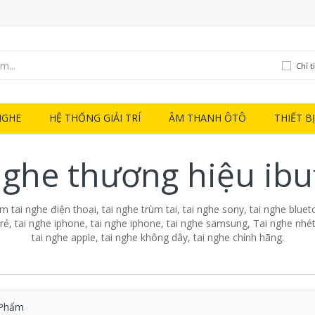
Chỉ t
NGHE
HỆ THỐNG GIẢI TRÍ
ÂM THANH ÔTÔ
THIẾT B
nghe thương hiệu ibu
 tai nghe điện thoại, tai nghe trùm tai, tai nghe sony, tai nghe blueto
 rẻ, tai nghe iphone, tai nghe iphone, tai nghe samsung, Tai nghe nhét 
tai nghe apple, tai nghe không dây, tai nghe chính hãng.
Phẩm