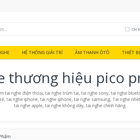
Chỉ t
NGHE
HỆ THỐNG GIẢI TRÍ
ÂM THANH ÔTÔ
THIẾT B
e thương hiệu pico p
 tai nghe điện thoại, tai nghe trùm tai, tai nghe sony, tai nghe blueto
 rẻ, tai nghe iphone, tai nghe iphone, tai nghe samsung, Tai nghe nhét 
tai nghe apple, tai nghe không dây, tai nghe chính hãng.
Phẩm