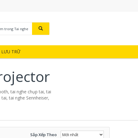
ìm trong Tai nghe
Ị LƯU TRỮ
rojector
oth, tai nghe chụp tai, tai
tai, tai nghe Sennheiser,
Sắp Xếp Theo