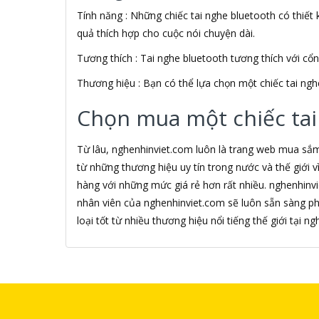
Tính năng : Những chiếc tai nghe bluetooth có thiết k
Alfa Romeo
ALGOZ
quả thích hợp cho cuộc nói chuyện dài.
Ali Chien Chien
Tương thích : Tai nghe bluetooth tương thích với cổ
Allen Heath
ALLOYSEED
Thương hiệu : Bạn có thể lựa chọn một chiếc tai ngh
Alphun
Alpine
Chọn mua một chiếc tai
Alps
Âm nhạc
Từ lâu, nghenhinviet.com luôn là trang web mua sắ
AMAZON
từ những thương hiệu uy tín trong nước và thế giới
AmazonBasics
hàng với những mức giá rẻ hơn rất nhiều. nghenhinv
AMD
nhân viên của nghenhinviet.com sẽ luôn sẵn sàng p
Ami
Amkov
loại tốt từ nhiều thương hiệu nổi tiếng thế giới tại 
AMLOGIC
AMP
AMPE
AMPED WIRELESS
Ampere Creations
Amuadi