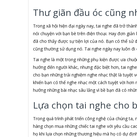
3H COMPUTER
Thư giãn đầu óc cũng n
3S
5A systems
7Gift Shop
Trong xã hội hiện đại ngày nay, tai nghe đã trở thàn
A 100+
nói chuyện với bạn bè trên điện thoại. Hay đơn giản
A Clock
đã cho thấy được sự tiện lợi của nó. Bạn có thể sử 
A & T
cũng thường sử dụng nó. Tai nghe ngày nay luôn đi c
AAD
ABCNOVEL
Tai nghe là một trong những phụ kiện được ưa chu
ABN
hưởng đến người khác, nhưng đặc biệt hơn, tai ngh
ACASIS
cho bạn những trải nghiệm nghe nhạc thật là tuyệt vờ
ACCESS
khiến bạn có thể nghe nhạc một cách tuyệt vời hơn 
Accessorize
hưởng những bài nhạc sâu lắng vì bề bạn đã có nhữn
Acer
ACME MADE
Lựa chọn tai nghe cho 
ACNES
Acnos
Trong quá trình phát triển công nghệ của chúng ta,
ACOUSTIC ENERGY
AD
hàng chọn mua những chiếc tai nghe với yêu cầu cao
ADATA
họ khi lựa chọn những thương hiệu mà họ có dự định 