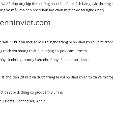
 Và để đáp ứng kịp thời những nhu cầu của khách hàng, các thương h
 năng và mẫu mã cho phéo bạn lựa chọn một chiếc tai nghe ưng ý.
ghenhinviet.com
 đến 22 kHz và một số loại tai nghe trang bị bộ điều khiển và microp
ng thích với những thiết bị di động có jack cắm 3.5mm.
này từ những thương hiệu như Sony, Sennheiser, Apple.
 Hz cho đến 28 kHz và được trang bị với bộ điều khiển từ xa và micr
với thiết bị di động có jack cắm 3.5mm.
ư Beats, Sennheiser, Apple.