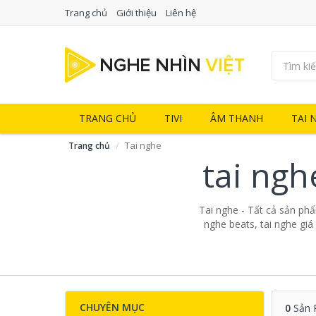
Trang chủ
Giới thiệu
Liên hệ
TRANG CHỦ
TIVI
ÂM THANH
TAI 
Tai nghe
Trang chủ
tai ngh
Tai nghe - Tất cả sản phẩm
nghe beats, tai nghe giá
CHUYÊN MỤC
0
Sản 