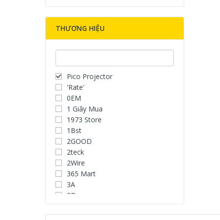
THƯƠNG HIỆU
Pico Projector
'Rate'
0EM
1 Giây Mua
1973 Store
1Bst
2GOOD
2teck
2Wire
365 Mart
3A
3D
3D Water Speaker
3Dconnexion