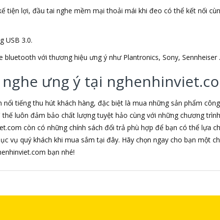
ế tiện lợi, đầu tai nghe mềm mại thoải mái khi đeo có thể kết nối cùng 
ng USB 3.0.
e bluetooth với thương hiệu ưng ý như Plantronics, Sony, Sennheiser 
 nghe ưng ý tại nghenhinviet.c
m nổi tiếng thu hút khách hàng, đặc biệt là mua những sản phẩm côn
 vì thế luôn đảm bảo chất lượng tuyệt hảo cùng với những chương trì
iet.com còn có những chính sách đổi trả phù hợp để bạn có thể lựa 
hục vụ quý khách khi mua sắm tại đây. Hãy chọn ngay cho bạn một ch
nghenhinviet.com bạn nhé!