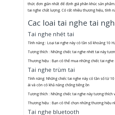
ADATA USA
thức đơn giản nhất để định giá phân khúc sản phẩm.
ADDLOGIX
tai nghe chất lượng. Có rất nhiều thương hiệu, tính
AFOX
Agol
Cac loai tai nghe tai n
Ai Home
Aibo
Tai nghe nhét tai
Aiborg
Aibot
Tính năng : Loại tai nghe này có tần số khoảng 10 Hz
Aiphone Corporation
Tương thích : Những chiếc tai nghe nhét tai này tươ
AIPTEK
Air Mouse
Thương hiệu : Bạn có thể mua những chiếc tai nghe 
Airmouse
Tai nghe trùm tai
AIRPORT
AK
Tính năng: Những chiếc tai nghe này có tần số từ 10
AKAI
ái và còn có khả năng chống tiếng ồn
Aker
AKG
Tương thích : Những chiếc tai nghe này tương thích 
Akino
Thương hiệu : Bạn có thể chọn những thương hiệu nh
AKIRA
Akus
Tai nghe bluetooth
Alctron