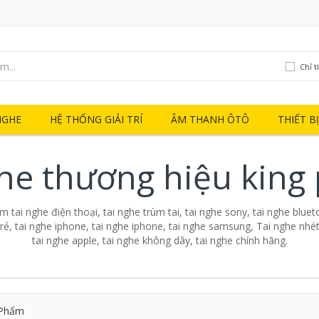
Chỉ t
NGHE
HỆ THỐNG GIẢI TRÍ
ÂM THANH ÔTÔ
THIẾT B
ghe thương hiệu king
 tai nghe điện thoại, tai nghe trùm tai, tai nghe sony, tai nghe blueto
 rẻ, tai nghe iphone, tai nghe iphone, tai nghe samsung, Tai nghe nhét 
tai nghe apple, tai nghe không dây, tai nghe chính hãng.
Phẩm