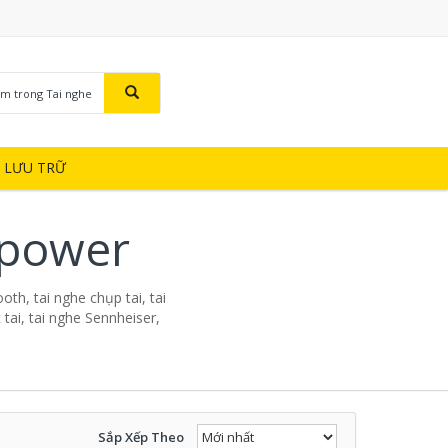
ìm trong Tai nghe
Ị LƯU TRỮ
 power
oth, tai nghe chụp tai, tai
tai, tai nghe Sennheiser,
Sắp Xếp Theo