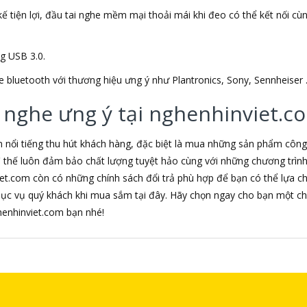
ế tiện lợi, đầu tai nghe mềm mại thoải mái khi đeo có thể kết nối cùng 
ng USB 3.0.
e bluetooth với thương hiệu ưng ý như Plantronics, Sony, Sennheiser 
 nghe ưng ý tại nghenhinviet.c
m nổi tiếng thu hút khách hàng, đặc biệt là mua những sản phẩm côn
 vì thế luôn đảm bảo chất lượng tuyệt hảo cùng với những chương trì
iet.com còn có những chính sách đổi trả phù hợp để bạn có thể lựa 
hục vụ quý khách khi mua sắm tại đây. Hãy chọn ngay cho bạn một ch
nghenhinviet.com bạn nhé!