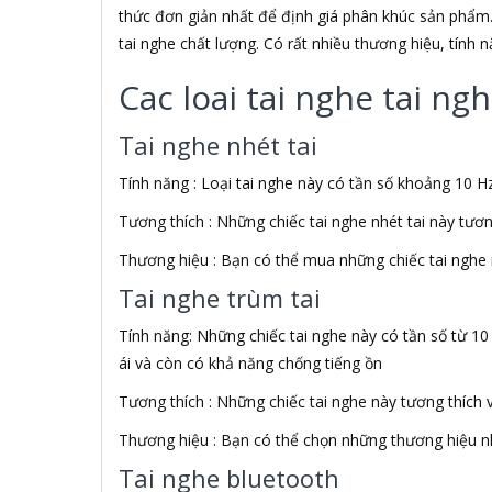
ADATA USA
thức đơn giản nhất để định giá phân khúc sản phẩm.
ADDLOGIX
tai nghe chất lượng. Có rất nhiều thương hiệu, tính
AFOX
Agol
Cac loai tai nghe tai n
Ai Home
Aibo
Tai nghe nhét tai
Aiborg
Aibot
Tính năng : Loại tai nghe này có tần số khoảng 10 Hz
Aiphone Corporation
Tương thích : Những chiếc tai nghe nhét tai này tươ
AIPTEK
Air Mouse
Thương hiệu : Bạn có thể mua những chiếc tai nghe 
Airmouse
Tai nghe trùm tai
AIRPORT
AK
Tính năng: Những chiếc tai nghe này có tần số từ 10
AKAI
ái và còn có khả năng chống tiếng ồn
Aker
AKG
Tương thích : Những chiếc tai nghe này tương thích 
Akino
Thương hiệu : Bạn có thể chọn những thương hiệu nh
AKIRA
Akus
Tai nghe bluetooth
Alctron