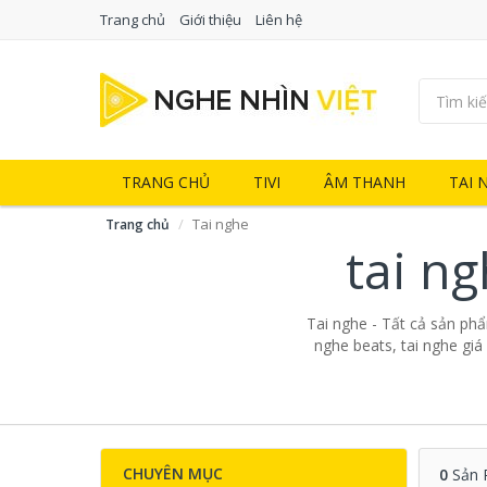
Trang chủ
Giới thiệu
Liên hệ
TRANG CHỦ
TIVI
ÂM THANH
TAI 
Tai nghe
Trang chủ
tai n
Tai nghe - Tất cả sản phẩm
nghe beats, tai nghe giá
CHUYÊN MỤC
0
Sản 