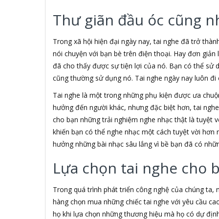
3H COMPUTER
Thư giãn đầu óc cũng n
3S
5A systems
7Gift Shop
Trong xã hội hiện đại ngày nay, tai nghe đã trở thàn
A 100+
nói chuyện với bạn bè trên điện thoại. Hay đơn giản
A Clock
đã cho thấy được sự tiện lợi của nó. Bạn có thể sử 
A & T
cũng thường sử dụng nó. Tai nghe ngày nay luôn đi c
AAD
ABCNOVEL
Tai nghe là một trong những phụ kiện được ưa chu
ABN
hưởng đến người khác, nhưng đặc biệt hơn, tai ngh
ACASIS
cho bạn những trải nghiệm nghe nhạc thật là tuyệt vờ
ACCESS
khiến bạn có thể nghe nhạc một cách tuyệt vời hơn 
Accessorize
hưởng những bài nhạc sâu lắng vì bề bạn đã có nhữn
Acer
ACME MADE
Lựa chọn tai nghe cho 
ACNES
Acnos
Trong quá trình phát triển công nghệ của chúng ta,
ACOUSTIC ENERGY
AD
hàng chọn mua những chiếc tai nghe với yêu cầu cao
ADATA
họ khi lựa chọn những thương hiệu mà họ có dự định 