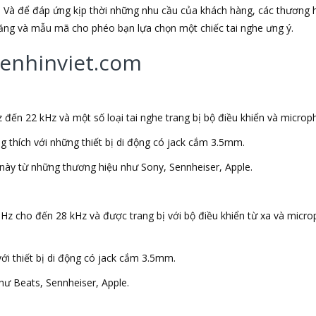
 Và để đáp ứng kịp thời những nhu cầu của khách hàng, các thương h
 năng và mẫu mã cho phéo bạn lựa chọn một chiếc tai nghe ưng ý.
ghenhinviet.com
 đến 22 kHz và một số loại tai nghe trang bị bộ điều khiển và microp
ng thích với những thiết bị di động có jack cắm 3.5mm.
này từ những thương hiệu như Sony, Sennheiser, Apple.
 Hz cho đến 28 kHz và được trang bị với bộ điều khiển từ xa và micr
với thiết bị di động có jack cắm 3.5mm.
ư Beats, Sennheiser, Apple.