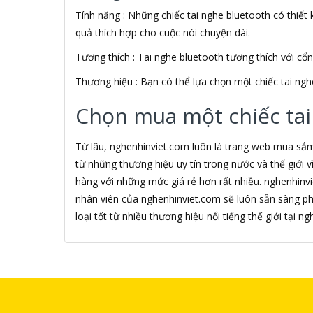
Tính năng : Những chiếc tai nghe bluetooth có thiết k
Alfa Romeo
ALGOZ
quả thích hợp cho cuộc nói chuyện dài.
Ali Chien Chien
Tương thích : Tai nghe bluetooth tương thích với cổ
Allen Heath
ALLOYSEED
Thương hiệu : Bạn có thể lựa chọn một chiếc tai ngh
Alphun
Alpine
Chọn mua một chiếc tai
Alps
Âm nhạc
Từ lâu, nghenhinviet.com luôn là trang web mua sắ
AMAZON
từ những thương hiệu uy tín trong nước và thế giới
AmazonBasics
hàng với những mức giá rẻ hơn rất nhiều. nghenhinv
AMD
nhân viên của nghenhinviet.com sẽ luôn sẵn sàng p
Ami
Amkov
loại tốt từ nhiều thương hiệu nổi tiếng thế giới tại 
AMLOGIC
AMP
AMPE
AMPED WIRELESS
Ampere Creations
Amuadi