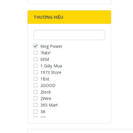
THƯƠNG HIỆU
King Power
'Rate'
0EM
1 Giây Mua
1973 Store
1Bst
2GOOD
2teck
2Wire
365 Mart
3A
3D
3D Water Speaker
3Dconnexion