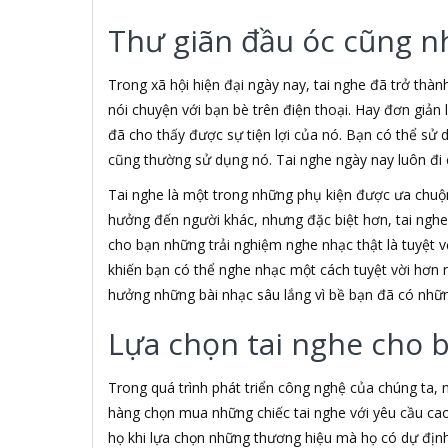
3H COMPUTER
Thư giãn đầu óc cũng n
3S
5A systems
7Gift Shop
Trong xã hội hiện đại ngày nay, tai nghe đã trở thàn
A 100+
nói chuyện với bạn bè trên điện thoại. Hay đơn giản
A Clock
đã cho thấy được sự tiện lợi của nó. Bạn có thể sử 
A & T
cũng thường sử dụng nó. Tai nghe ngày nay luôn đi c
AAD
ABCNOVEL
Tai nghe là một trong những phụ kiện được ưa chu
ABN
hưởng đến người khác, nhưng đặc biệt hơn, tai ngh
ACASIS
cho bạn những trải nghiệm nghe nhạc thật là tuyệt vờ
ACCESS
khiến bạn có thể nghe nhạc một cách tuyệt vời hơn 
Accessorize
hưởng những bài nhạc sâu lắng vì bề bạn đã có nhữn
Acer
ACME MADE
Lựa chọn tai nghe cho 
ACNES
Acnos
Trong quá trình phát triển công nghệ của chúng ta,
ACOUSTIC ENERGY
AD
hàng chọn mua những chiếc tai nghe với yêu cầu cao
ADATA
họ khi lựa chọn những thương hiệu mà họ có dự định 