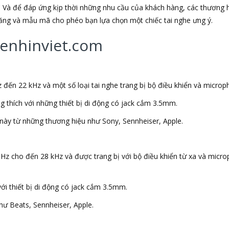
 Và để đáp ứng kịp thời những nhu cầu của khách hàng, các thương h
 năng và mẫu mã cho phéo bạn lựa chọn một chiếc tai nghe ưng ý.
ghenhinviet.com
 đến 22 kHz và một số loại tai nghe trang bị bộ điều khiển và microp
ng thích với những thiết bị di động có jack cắm 3.5mm.
này từ những thương hiệu như Sony, Sennheiser, Apple.
 Hz cho đến 28 kHz và được trang bị với bộ điều khiển từ xa và micr
với thiết bị di động có jack cắm 3.5mm.
ư Beats, Sennheiser, Apple.