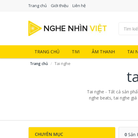
Trang chủ
Giới thiệu
Liên hệ
TRANG CHỦ
TIVI
ÂM THANH
TAI 
Tai nghe
Trang chủ
t
Tai nghe - Tất cả sản phẩm
nghe beats, tai nghe giá
CHUYÊN MỤC
0
Sản 