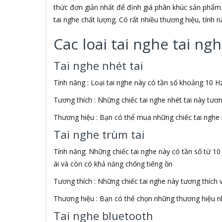
ADATA USA
thức đơn giản nhất để định giá phân khúc sản phẩm.
ADDLOGIX
tai nghe chất lượng. Có rất nhiều thương hiệu, tính
AFOX
Agol
Cac loai tai nghe tai n
Ai Home
Aibo
Tai nghe nhét tai
Aiborg
Aibot
Tính năng : Loại tai nghe này có tần số khoảng 10 Hz
Aiphone Corporation
Tương thích : Những chiếc tai nghe nhét tai này tươ
AIPTEK
Air Mouse
Thương hiệu : Bạn có thể mua những chiếc tai nghe 
Airmouse
Tai nghe trùm tai
AIRPORT
AK
Tính năng: Những chiếc tai nghe này có tần số từ 10
AKAI
ái và còn có khả năng chống tiếng ồn
Aker
AKG
Tương thích : Những chiếc tai nghe này tương thích 
Akino
Thương hiệu : Bạn có thể chọn những thương hiệu nh
AKIRA
Akus
Tai nghe bluetooth
Alctron