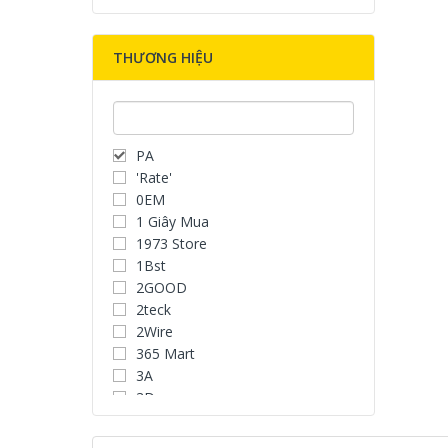
THƯƠNG HIỆU
PA
'Rate'
0EM
1 Giây Mua
1973 Store
1Bst
2GOOD
2teck
2Wire
365 Mart
3A
3D
3D Water Speaker
3Dconnexion