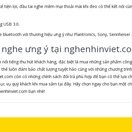
ế tiện lợi, đầu tai nghe mềm mại thoải mái khi đeo có thể kết nối cùng 
ng USB 3.0.
e bluetooth với thương hiệu ưng ý như Plantronics, Sony, Sennheiser 
 nghe ưng ý tại nghenhinviet.c
m nổi tiếng thu hút khách hàng, đặc biệt là mua những sản phẩm côn
 vì thế luôn đảm bảo chất lượng tuyệt hảo cùng với những chương trì
iet.com còn có những chính sách đổi trả phù hợp để bạn có thể lựa 
hục vụ quý khách khi mua sắm tại đây. Hãy chọn ngay cho bạn một ch
nghenhinviet.com bạn nhé!