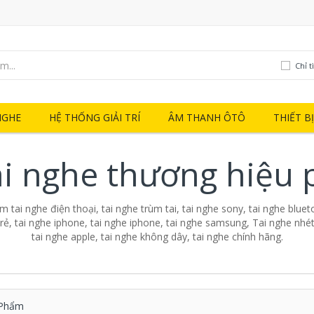
Chỉ t
NGHE
HỆ THỐNG GIẢI TRÍ
ÂM THANH ÔTÔ
THIẾT B
ai nghe thương hiệu 
 tai nghe điện thoại, tai nghe trùm tai, tai nghe sony, tai nghe blueto
 rẻ, tai nghe iphone, tai nghe iphone, tai nghe samsung, Tai nghe nhét 
tai nghe apple, tai nghe không dây, tai nghe chính hãng.
Phẩm