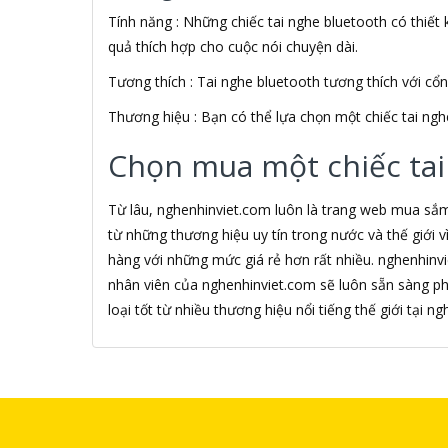
Tính năng : Những chiếc tai nghe bluetooth có thiết k
Alfa Romeo
ALGOZ
quả thích hợp cho cuộc nói chuyện dài.
Ali Chien Chien
Tương thích : Tai nghe bluetooth tương thích với cổ
Allen Heath
ALLOYSEED
Thương hiệu : Bạn có thể lựa chọn một chiếc tai ngh
Alphun
Alpine
Chọn mua một chiếc tai
Alps
Âm nhạc
Từ lâu, nghenhinviet.com luôn là trang web mua sắ
AMAZON
từ những thương hiệu uy tín trong nước và thế giới
AmazonBasics
hàng với những mức giá rẻ hơn rất nhiều. nghenhinv
AMD
nhân viên của nghenhinviet.com sẽ luôn sẵn sàng p
Ami
Amkov
loại tốt từ nhiều thương hiệu nổi tiếng thế giới tại 
AMLOGIC
AMP
AMPE
AMPED WIRELESS
Ampere Creations
Amuadi