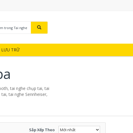
ìm trong Tai nghe
Ị LƯU TRỮ
pa
oth, tai nghe chụp tai, tai
tai, tai nghe Sennheiser,
Sắp Xếp Theo