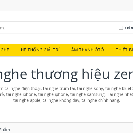
Chỉ t
NGHE
HỆ THỐNG GIẢI TRÍ
ÂM THANH ÔTÔ
THIẾT B
 nghe thương hiệu ze
 tai nghe điện thoại, tai nghe trùm tai, tai nghe sony, tai nghe blueto
 rẻ, tai nghe iphone, tai nghe iphone, tai nghe samsung, Tai nghe nhét 
tai nghe apple, tai nghe không dây, tai nghe chính hãng.
Phẩm