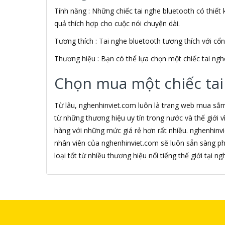
Tính năng : Những chiếc tai nghe bluetooth có thiết k
Alfa Romeo
ALGOZ
quả thích hợp cho cuộc nói chuyện dài.
Ali Chien Chien
Tương thích : Tai nghe bluetooth tương thích với cổ
Allen Heath
ALLOYSEED
Thương hiệu : Bạn có thể lựa chọn một chiếc tai ngh
Alphun
Alpine
Chọn mua một chiếc tai
Alps
Âm nhạc
Từ lâu, nghenhinviet.com luôn là trang web mua sắ
AMAZON
từ những thương hiệu uy tín trong nước và thế giới
AmazonBasics
hàng với những mức giá rẻ hơn rất nhiều. nghenhinv
AMD
nhân viên của nghenhinviet.com sẽ luôn sẵn sàng p
Ami
Amkov
loại tốt từ nhiều thương hiệu nổi tiếng thế giới tại 
AMLOGIC
AMP
AMPE
AMPED WIRELESS
Ampere Creations
Amuadi