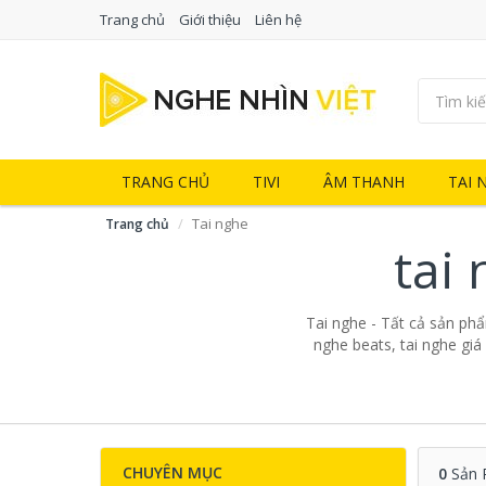
Trang chủ
Giới thiệu
Liên hệ
TRANG CHỦ
TIVI
ÂM THANH
TAI 
Tai nghe
Trang chủ
tai
Tai nghe - Tất cả sản phẩm
nghe beats, tai nghe giá
CHUYÊN MỤC
0
Sản 