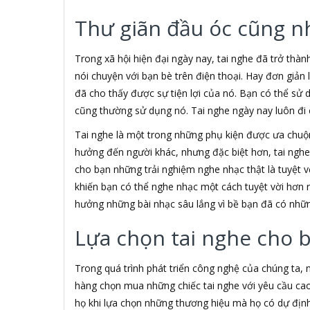
3H COMPUTER
Thư giãn đầu óc cũng n
3S
5A systems
7Gift Shop
Trong xã hội hiện đại ngày nay, tai nghe đã trở thàn
A 100+
nói chuyện với bạn bè trên điện thoại. Hay đơn giản
A Clock
đã cho thấy được sự tiện lợi của nó. Bạn có thể sử 
A & T
cũng thường sử dụng nó. Tai nghe ngày nay luôn đi c
AAD
ABCNOVEL
Tai nghe là một trong những phụ kiện được ưa chu
ABN
hưởng đến người khác, nhưng đặc biệt hơn, tai ngh
ACASIS
cho bạn những trải nghiệm nghe nhạc thật là tuyệt vờ
ACCESS
khiến bạn có thể nghe nhạc một cách tuyệt vời hơn 
Accessorize
hưởng những bài nhạc sâu lắng vì bề bạn đã có nhữn
Acer
ACME MADE
Lựa chọn tai nghe cho 
ACNES
Acnos
Trong quá trình phát triển công nghệ của chúng ta,
ACOUSTIC ENERGY
AD
hàng chọn mua những chiếc tai nghe với yêu cầu cao
ADATA
họ khi lựa chọn những thương hiệu mà họ có dự định 