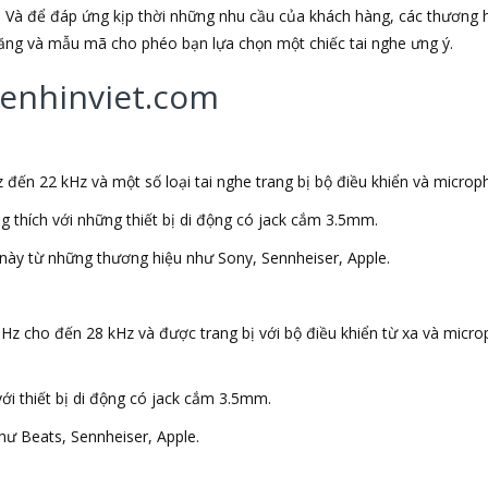
 Và để đáp ứng kịp thời những nhu cầu của khách hàng, các thương h
 năng và mẫu mã cho phéo bạn lựa chọn một chiếc tai nghe ưng ý.
ghenhinviet.com
 đến 22 kHz và một số loại tai nghe trang bị bộ điều khiển và microp
ng thích với những thiết bị di động có jack cắm 3.5mm.
này từ những thương hiệu như Sony, Sennheiser, Apple.
 Hz cho đến 28 kHz và được trang bị với bộ điều khiển từ xa và micr
với thiết bị di động có jack cắm 3.5mm.
ư Beats, Sennheiser, Apple.