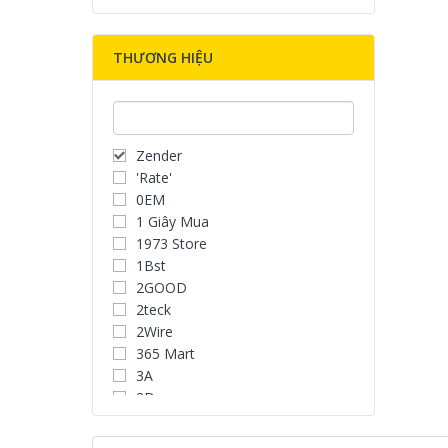
THƯƠNG HIỆU
Zender
'Rate'
0EM
1 Giây Mua
1973 Store
1Bst
2GOOD
2teck
2Wire
365 Mart
3A
3D
3D Water Speaker
3Dconnexion