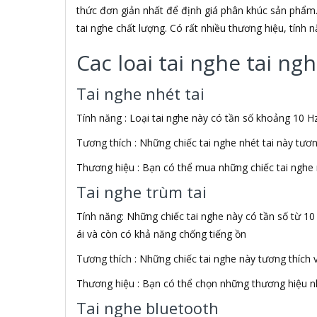
ADATA USA
thức đơn giản nhất để định giá phân khúc sản phẩm.
ADDLOGIX
tai nghe chất lượng. Có rất nhiều thương hiệu, tính
AFOX
Agol
Cac loai tai nghe tai n
Ai Home
Aibo
Tai nghe nhét tai
Aiborg
Aibot
Tính năng : Loại tai nghe này có tần số khoảng 10 Hz
Aiphone Corporation
Tương thích : Những chiếc tai nghe nhét tai này tươ
AIPTEK
Air Mouse
Thương hiệu : Bạn có thể mua những chiếc tai nghe 
Airmouse
Tai nghe trùm tai
AIRPORT
AK
Tính năng: Những chiếc tai nghe này có tần số từ 10
AKAI
ái và còn có khả năng chống tiếng ồn
Aker
AKG
Tương thích : Những chiếc tai nghe này tương thích 
Akino
Thương hiệu : Bạn có thể chọn những thương hiệu nh
AKIRA
Akus
Tai nghe bluetooth
Alctron