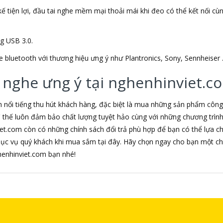
ế tiện lợi, đầu tai nghe mềm mại thoải mái khi đeo có thể kết nối cùng 
ng USB 3.0.
e bluetooth với thương hiệu ưng ý như Plantronics, Sony, Sennheiser 
 nghe ưng ý tại nghenhinviet.c
m nổi tiếng thu hút khách hàng, đặc biệt là mua những sản phẩm côn
 vì thế luôn đảm bảo chất lượng tuyệt hảo cùng với những chương trì
iet.com còn có những chính sách đổi trả phù hợp để bạn có thể lựa 
hục vụ quý khách khi mua sắm tại đây. Hãy chọn ngay cho bạn một ch
nghenhinviet.com bạn nhé!