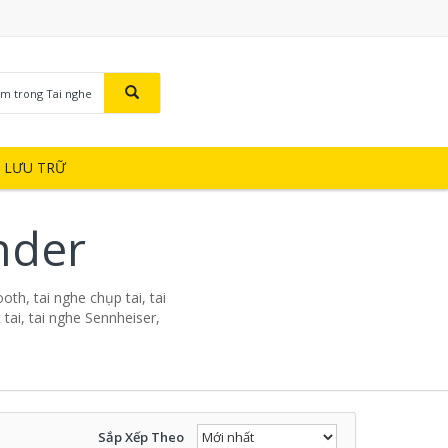
ìm trong Tai nghe
Ị LƯU TRỮ
nder
oth, tai nghe chụp tai, tai
tai, tai nghe Sennheiser,
Sắp Xếp Theo