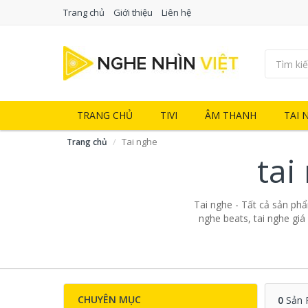
Trang chủ
Giới thiệu
Liên hệ
TRANG CHỦ
TIVI
ÂM THANH
TAI 
Tai nghe
Trang chủ
tai
Tai nghe - Tất cả sản phẩm
nghe beats, tai nghe giá
CHUYÊN MỤC
0
Sản 