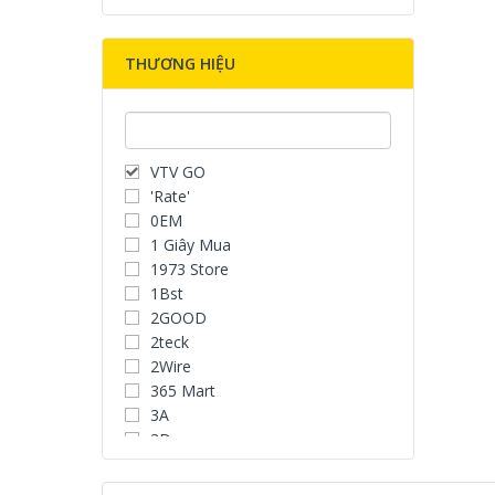
THƯƠNG HIỆU
VTV GO
'Rate'
0EM
1 Giây Mua
1973 Store
1Bst
2GOOD
2teck
2Wire
365 Mart
3A
3D
3D Water Speaker
3Dconnexion