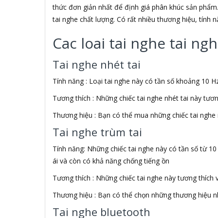
ADATA USA
thức đơn giản nhất để định giá phân khúc sản phẩm.
ADDLOGIX
tai nghe chất lượng. Có rất nhiều thương hiệu, tính
AFOX
Agol
Cac loai tai nghe tai n
Ai Home
Aibo
Tai nghe nhét tai
Aiborg
Aibot
Tính năng : Loại tai nghe này có tần số khoảng 10 Hz
Aiphone Corporation
Tương thích : Những chiếc tai nghe nhét tai này tươ
AIPTEK
Air Mouse
Thương hiệu : Bạn có thể mua những chiếc tai nghe 
Airmouse
Tai nghe trùm tai
AIRPORT
AK
Tính năng: Những chiếc tai nghe này có tần số từ 10
AKAI
ái và còn có khả năng chống tiếng ồn
Aker
AKG
Tương thích : Những chiếc tai nghe này tương thích 
Akino
Thương hiệu : Bạn có thể chọn những thương hiệu nh
AKIRA
Akus
Tai nghe bluetooth
Alctron