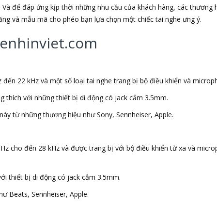
 Và để đáp ứng kịp thời những nhu cầu của khách hàng, các thương h
 năng và mẫu mã cho phéo bạn lựa chọn một chiếc tai nghe ưng ý.
ghenhinviet.com
 đến 22 kHz và một số loại tai nghe trang bị bộ điều khiển và microp
ng thích với những thiết bị di động có jack cắm 3.5mm.
này từ những thương hiệu như Sony, Sennheiser, Apple.
 Hz cho đến 28 kHz và được trang bị với bộ điều khiển từ xa và micr
với thiết bị di động có jack cắm 3.5mm.
ư Beats, Sennheiser, Apple.