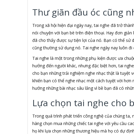
3H COMPUTER
Thư giãn đầu óc cũng n
3S
5A systems
7Gift Shop
Trong xã hội hiện đại ngày nay, tai nghe đã trở thàn
A 100+
nói chuyện với bạn bè trên điện thoại. Hay đơn giản
A Clock
đã cho thấy được sự tiện lợi của nó. Bạn có thể sử 
A & T
cũng thường sử dụng nó. Tai nghe ngày nay luôn đi c
AAD
ABCNOVEL
Tai nghe là một trong những phụ kiện được ưa chu
ABN
hưởng đến người khác, nhưng đặc biệt hơn, tai ngh
ACASIS
cho bạn những trải nghiệm nghe nhạc thật là tuyệt vờ
ACCESS
khiến bạn có thể nghe nhạc một cách tuyệt vời hơn 
Accessorize
hưởng những bài nhạc sâu lắng vì bề bạn đã có nhữn
Acer
ACME MADE
Lựa chọn tai nghe cho 
ACNES
Acnos
Trong quá trình phát triển công nghệ của chúng ta,
ACOUSTIC ENERGY
AD
hàng chọn mua những chiếc tai nghe với yêu cầu cao
ADATA
họ khi lựa chọn những thương hiệu mà họ có dự định 