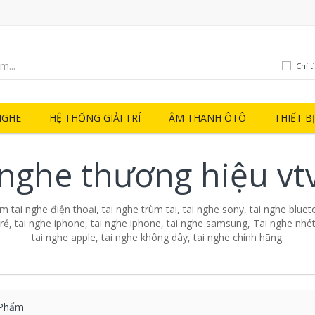
Chỉ t
NGHE
HỆ THỐNG GIẢI TRÍ
ÂM THANH ÔTÔ
THIẾT B
 nghe thương hiệu vt
 tai nghe điện thoại, tai nghe trùm tai, tai nghe sony, tai nghe blueto
 rẻ, tai nghe iphone, tai nghe iphone, tai nghe samsung, Tai nghe nhét 
tai nghe apple, tai nghe không dây, tai nghe chính hãng.
Phẩm