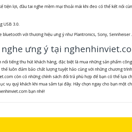
ế tiện lợi, đầu tai nghe mềm mại thoải mái khi đeo có thể kết nối cùng 
ng USB 3.0.
e bluetooth với thương hiệu ưng ý như Plantronics, Sony, Sennheiser 
 nghe ưng ý tại nghenhinviet.c
m nổi tiếng thu hút khách hàng, đặc biệt là mua những sản phẩm côn
 vì thế luôn đảm bảo chất lượng tuyệt hảo cùng với những chương trì
iet.com còn có những chính sách đổi trả phù hợp để bạn có thể lựa 
hục vụ quý khách khi mua sắm tại đây. Hãy chọn ngay cho bạn một ch
nghenhinviet.com bạn nhé!