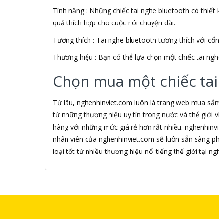
Tính năng : Những chiếc tai nghe bluetooth có thiết k
Alfa Romeo
ALGOZ
quả thích hợp cho cuộc nói chuyện dài.
Ali Chien Chien
Tương thích : Tai nghe bluetooth tương thích với cổ
Allen Heath
ALLOYSEED
Thương hiệu : Bạn có thể lựa chọn một chiếc tai ngh
Alphun
Alpine
Chọn mua một chiếc tai
Alps
Âm nhạc
Từ lâu, nghenhinviet.com luôn là trang web mua sắ
AMAZON
từ những thương hiệu uy tín trong nước và thế giới
AmazonBasics
hàng với những mức giá rẻ hơn rất nhiều. nghenhinv
AMD
nhân viên của nghenhinviet.com sẽ luôn sẵn sàng p
Ami
Amkov
loại tốt từ nhiều thương hiệu nổi tiếng thế giới tại 
AMLOGIC
AMP
AMPE
AMPED WIRELESS
Ampere Creations
Amuadi