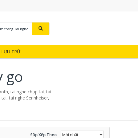
ìm trong Tai nghe
Ị LƯU TRỮ
v go
oth, tai nghe chụp tai, tai
tai, tai nghe Sennheiser,
Sắp Xếp Theo